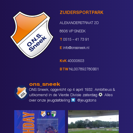
ZUIDERSPORTPARK
ALEXANDERSTRAAT 2D
8606 VP SNEEK
T
0515 – 41 73 91
E
info@onssneek.nl
KvK
40000603
BTW
NL007892780B01
ons_sneek
ONS Sneek, opgericht op 4 april 1932. Ambitieus &
uitkomend in de Vierde Divisie zaterdag
Alles
over onze jeugdafdeling
@jeugdons