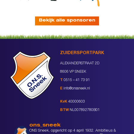
Bekijk alle sponsoren
ZUIDERSPORTPARK
ALEXANDERSTRAAT 2D
8606 VP SNEEK
T
0515 – 41 73 91
E
info@onssneek.nl
KvK
40000603
BTW
NL007892780B01
ons_sneek
ONS Sneek, opgericht op 4 april 1932. Ambitieus &