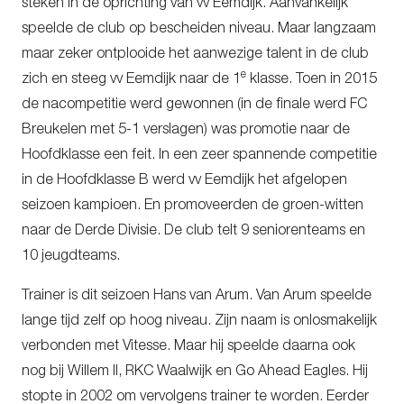
steken in de oprichting van vv Eemdijk. Aanvankelijk
speelde de club op bescheiden niveau. Maar langzaam
maar zeker ontplooide het aanwezige talent in de club
e
zich en steeg vv Eemdijk naar de 1
klasse. Toen in 2015
de nacompetitie werd gewonnen (in de finale werd FC
Breukelen met 5-1 verslagen) was promotie naar de
Hoofdklasse een feit. In een zeer spannende competitie
in de Hoofdklasse B werd vv Eemdijk het afgelopen
seizoen kampioen. En promoveerden de groen-witten
naar de Derde Divisie. De club telt 9 seniorenteams en
10 jeugdteams.
Trainer is dit seizoen Hans van Arum. Van Arum speelde
lange tijd zelf op hoog niveau. Zijn naam is onlosmakelijk
verbonden met Vitesse. Maar hij speelde daarna ook
nog bij Willem II, RKC Waalwijk en Go Ahead Eagles. Hij
stopte in 2002 om vervolgens trainer te worden. Eerder