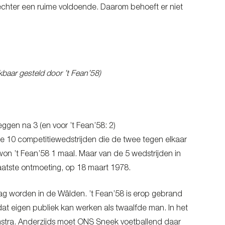
echter een ruime voldoende. Daarom behoeft er niet
baar gesteld door ’t Fean’58)
ggen na 3 (en voor ’t Fean’58: 2)
de 10 competitiewedstrijden die de twee tegen elkaar
on ’t Fean’58 1 maal. Maar van de 5 wedstrijden in
 laatste ontmoeting, op 18 maart 1978.
dag worden in de Wâlden. ’t Fean’58 is erop gebrand
dat eigen publiek kan werken als twaalfde man. In het
stra. Anderzijds moet ONS Sneek voetballend daar