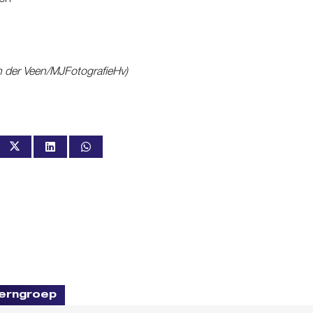
een
an der Veen/MJFotografieHv)
erngroep