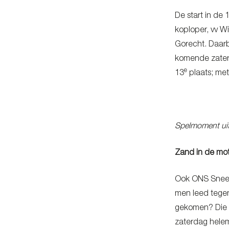
De start in de 
koploper, vv W
Gorecht. Daarb
komende zater
e
13
plaats; met
Spelmoment uit
Zand in de mo
Ook ONS Sneek 
men leed tegen 
gekomen? Die v
zaterdag helem