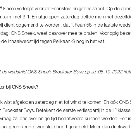
e
1
klasse verloopt voor de Feansters enigszins stroef. Op de open
insum, met 3-1. En afgelopen zaterdag delfde men met dezelfde 
ij dient opgemerkt te worden, dat ’t Fean’58 in de laatste wed
dag, ONS Sneek, weet daarover mee te praten. Voorlopig bezet
 de inhaalwedstrijd tegen Pelikaan-S nog in het vat.
 de wedstrijd ONS Sneek-Broekster Boys op za. 08-10-2022 (fot
tor bij ONS Sneek?
wist afgelopen zaterdag niet tot winst te komen. En óók ONS
e
Broekster Boys. Betekent de eerste verliespartij in de 1
klasse
raag zal pas over enige tijd beantwoord kunnen worden. Feit 
aal geen slechte wedstrijd heeft gespeeld. Meer dan driekwa