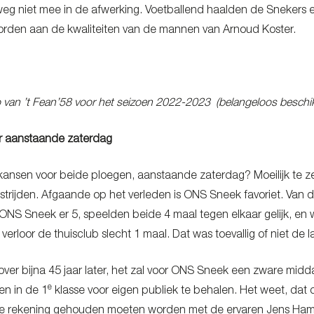
weg niet mee in de afwerking. Voetballend haalden de Snekers 
worden aan de kwaliteiten van de mannen van Arnoud Koster.
o van ’t Fean’58 voor het seizoen 2022-2023 (belangeloos beschik
r aanstaande zaterdag
kansen voor beide ploegen, aanstaande zaterdag? Moeilijk te ze
trijden. Afgaande op het verleden is ONS Sneek favoriet. Van 
NS Sneek er 5, speelden beide 4 maal tegen elkaar gelijk, en w
verloor de thuisclub slecht 1 maal. Dat was toevallig of niet de
over bijna 45 jaar later, het zal voor ONS Sneek een zware mid
e
en in de 1
klasse voor eigen publiek te behalen. Het weet, dat 
ege rekening gehouden moeten worden met de ervaren Jens Ham