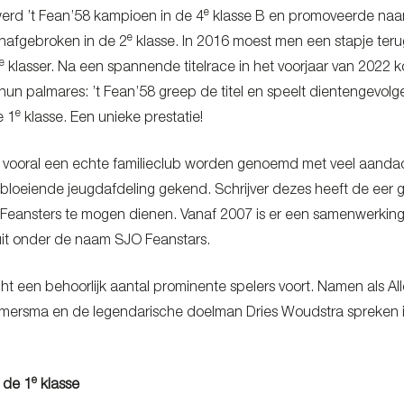
e
erd ’t Fean’58 kampioen in de 4
klasse B en promoveerde naa
e
nafgebroken in de 2
klasse. In 2016 moest men een stapje ter
e
klasser. Na een spannende titelrace in het voorjaar van 2022
 hun palmares: ’t Fean’58 greep de titel en speelt dientengevolg
e
e 1
klasse. Een unieke prestatie!
 vooral een echte familieclub worden genoemd met veel aandac
 bloeiende jeugdafdeling gekend. Schrijver dezes heeft de eer 
 Feansters te mogen dienen. Vanaf 2007 is er een samenwerking
it onder de naam SJO Feanstars.
cht een behoorlijk aantal prominente spelers voort. Namen als Al
iemersma en de legendarische doelman Dries Woudstra spreken 
e
n de 1
klasse