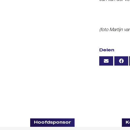
Jan van der V
(foto Martijn v
Delen
Hoofdsponsor
K