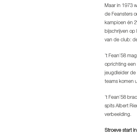
Maar in 1973 w
de Feansters o
kampioen én 2
bijschrijven op
van de club: d
’t Fean’58 mag
oprichting een
jeugdleider de
teams komen u
’t Fean’58 bra
spits Albert R
verbeelding.
Stroeve start i