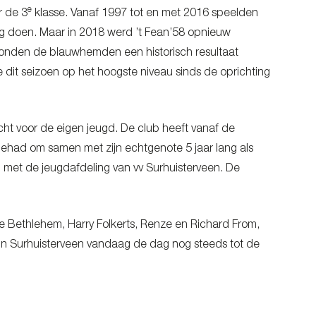
e
r de 3
klasse. Vanaf 1997 tot en met 2016 speelden
ug doen. Maar in 2018 werd ’t Fean’58 opnieuw
 konden de blauwhemden een historisch resultaat
e dit seizoen op het hoogste niveau sinds de oprichting
ht voor de eigen jeugd. De club heeft vanaf de
gehad om samen met zijn echtgenote 5 jaar lang als
 met de jeugdafdeling van vv Surhuisterveen. De
le Bethlehem, Harry Folkerts, Renze en Richard From,
in Surhuisterveen vandaag de dag nog steeds tot de