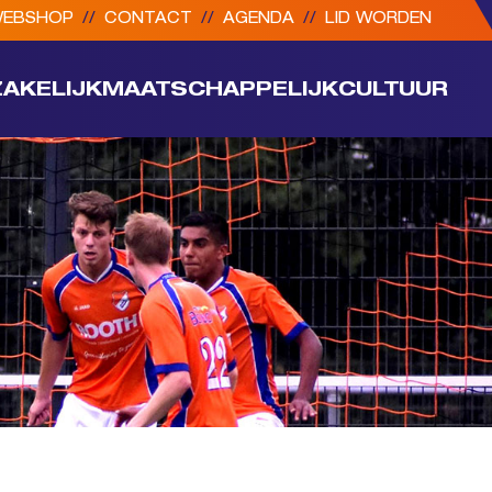
EBSHOP
//
CONTACT
//
AGENDA
//
LID WORDEN
ZAKELIJK
MAATSCHAPPELIJK
CULTUUR