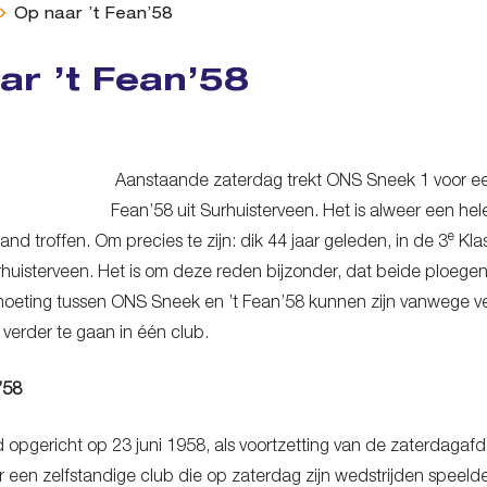
Op naar ’t Fean’58
ar ’t Fean’58
Aanstaande zaterdag trekt ONS Sneek 1 voor een 
Fean’58 uit Surhuisterveen. Het is alweer een he
e
nd troffen. Om precies te zijn: dik 44 jaar geleden, in de 3
Kla
Surhuisterveen. Het is om deze reden bijzonder, dat beide ploeg
moeting tussen ONS Sneek en ’t Fean’58 kunnen zijn vanwege 
 verder te gaan in één club.
n’58
 opgericht op 23 juni 1958, als voortzetting van de zaterdagafde
 een zelfstandige club die op zaterdag zijn wedstrijden speelde.