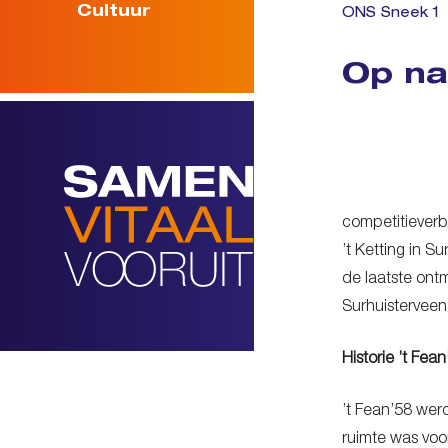
Cultuur
ONS Sneek 1
Op na
competitieverba
’t Ketting in 
de laatste ont
Surhuisterveen
Historie ’t Fea
’t Fean’58 werd
ruimte was voor