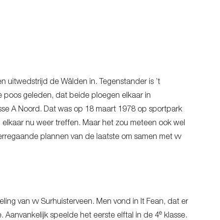
uitwedstrijd de Wâlden in. Tegenstander is ’t
le poos geleden, dat beide ploegen elkaar in
sse A Noord. Dat was op 18 maart 1978 op sportpark
en elkaar nu weer treffen. Maar het zou meteen ook wel
verregaande plannen van de laatste om samen met vv
ling van vv Surhuisterveen. Men vond in It Fean, dat er
e
 Aanvankelijk speelde het eerste elftal in de 4
klasse.