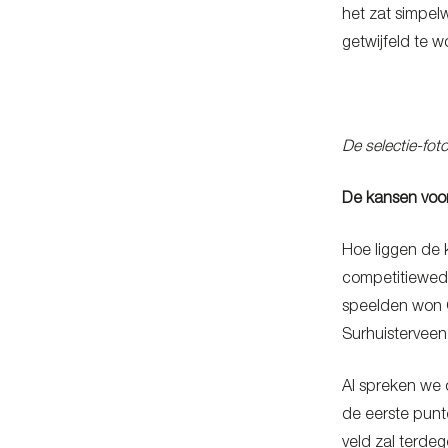
het zat simpel
getwijfeld te 
De selectie-fot
De kansen voo
Hoe liggen de 
competitieweds
speelden won O
Surhuisterveen 
Al spreken we 
de eerste punt
veld zal terd