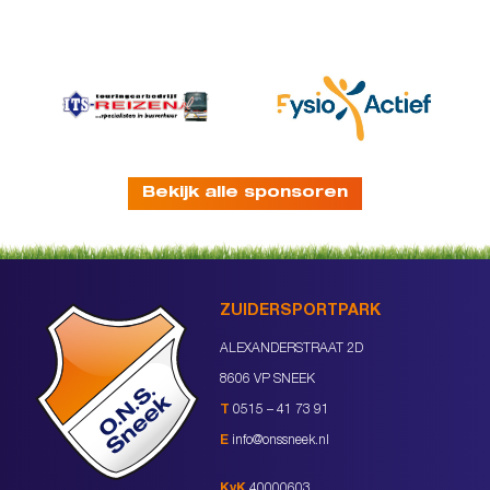
Bekijk alle sponsoren
ZUIDERSPORTPARK
ALEXANDERSTRAAT 2D
8606 VP SNEEK
T
0515 – 41 73 91
E
info@onssneek.nl
KvK
40000603