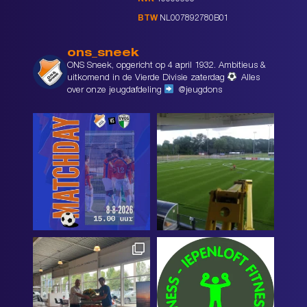
BTW
NL007892780B01
ons_sneek
ONS Sneek, opgericht op 4 april 1932. Ambitieus &
uitkomend in de Vierde Divisie zaterdag
Alles
over onze jeugdafdeling
@jeugdons