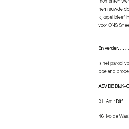
momenten werd 
hernieuwde dos
kijkspel bleef 
voor ONS Snee
En verder…
is het parool 
boeiend proces
ASV DE D
31 Ami
48 Ivo de 