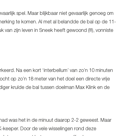
aarlijk spel. Maar blijkbaar niet gevaarlijk genoeg om
nmerking te komen. Al met al belandde de bal op de 11-
uk van zijn leven in Sneek heeft gewoond (!!!), vonniste
rkeerd. Na een kort ‘interbellum’ van zo’n 10 minuten
ht op zo’n 18 meter van het doel een directe vrije
ediger krulde de bal tussen doelman Max Klink en de
had was het in de minuut daarop 2-2 geweest. Maar
K-keeper. Door de vele wisselingen rond deze