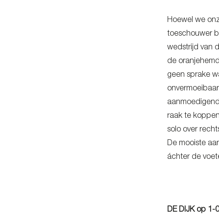
Hoewel we onze
toeschouwer bi
wedstrijd van 
de oranjehemde
geen sprake wa
onvermoeibaar 
aanmoedigende 
raak te koppen
solo over recht
De mooiste aan
áchter de voe
DE DIJK op 1-