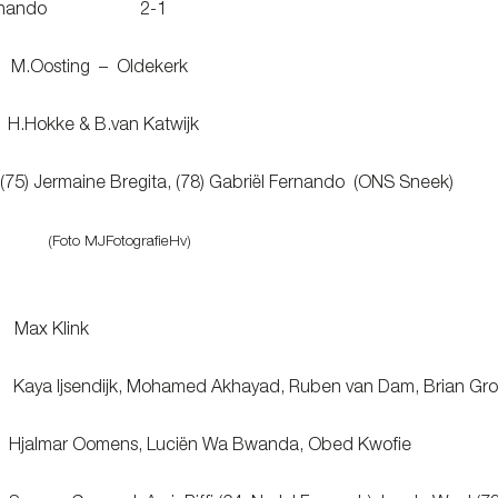
l Fernando 2-1
osting – Oldekerk
.Hokke & B.van Katwijk
5) Jermaine Bregita, (78) Gabriël Fernando (ONS Sneek)
(Foto MJFotografieHv)
x Klink
 Ijsendijk, Mohamed Akhayad, Ruben van Dam, Brian Gr
lmar Oomens, Luciën Wa Bwanda, Obed Kwofie