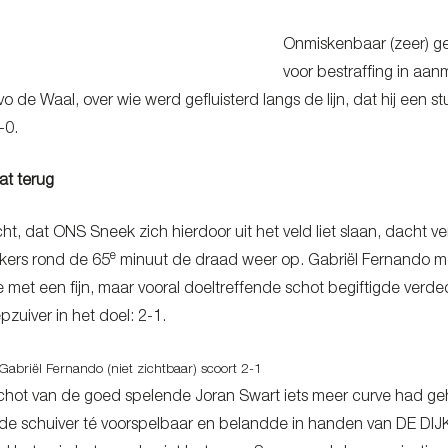
Onmiskenbaar (zeer) gev
voor bestraffing in aa
Ivo de Waal, over wie werd gefluisterd langs de lijn, dat hij een st
-0.
at terug
t, dat ONS Sneek zich hierdoor uit het veld liet slaan, dacht ve
e
kers rond de 65
minuut de draad weer op. Gabriël Fernando moc
 met een fijn, maar vooral doeltreffende schot begiftigde verd
pzuiver in het doel: 2-1.
Gabriël Fernando (niet zichtbaar) scoort 2-1
chot van de goed spelende Joran Swart iets meer curve had ge
rde schuiver té voorspelbaar en belandde in handen van DE DIJ