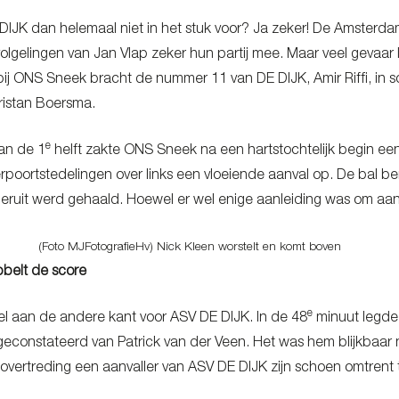
IJK dan helemaal niet in het stuk voor? Ja zeker! De Amsterd
lgelingen van Jan Vlap zeker hun partij mee. Maar veel gevaar l
bij ONS Sneek bracht de nummer 11 van DE DIJK, Amir Riffi, in s
Tristan Boersma.
e
van de 1
helft zakte ONS Sneek na een hartstochtelijk begin e
rpoortstedelingen over links een vloeiende aanval op. De bal be
nderuit werd gehaald. Hoewel er wel enige aanleiding was om aa
(Foto MJFotografieHv) Nick Kleen worstelt en komt boven
belt de score
e
l aan de andere kant voor ASV DE DIJK. In de 48
minuut legde 
geconstateerd van Patrick van der Veen. Het was hem blijkbaar 
e overtreding een aanvaller van ASV DE DIJK zijn schoen omtren