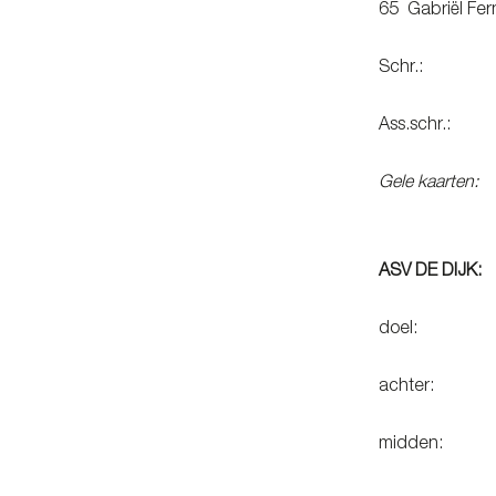
65 Gabrië
Schr.: M.O
Ass.schr.: H
Gele kaarten:
(7
ASV DE DIJK:
doel: Ma
achter: Kaya
midden: Hja