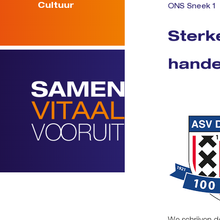
Cultuur
ONS Sneek 1
Sterk
hand