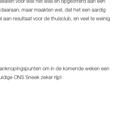
 gelaten voor wat het was en opgeofferd aan een
h daaraan, maar maakten wel, dat het een aardig
el aan resultaat voor de thuisclub, en veel te weinig
ende aanknopingspunten om in de komende weken een
uidige ONS Sneek zeker rijp!