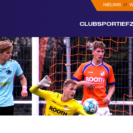
NIEUWS
//
W
CLUB
SPORTIEF