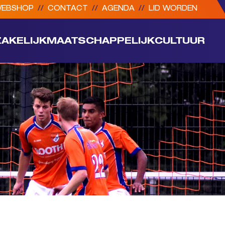
EBSHOP
//
CONTACT
//
AGENDA
//
LID WORDEN
ZAKELIJK
MAATSCHAPPELIJK
CULTUUR