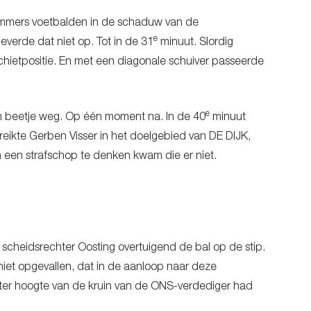
ammers voetbalden in de schaduw van de
e
everde dat niet op. Tot in de 31
minuut. Slordig
chietpositie. En met een diagonale schuiver passeerde
e
en beetje weg. Op één moment na. In de 40
minuut
reikte Gerben Visser in het doelgebied van DE DIJK,
n een strafschop te denken kwam die er niet.
scheidsrechter Oosting overtuigend de bal op de stip.
niet opgevallen, dat in de aanloop naar deze
t ter hoogte van de kruin van de ONS-verdediger had