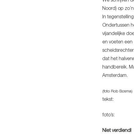
We schrijven d
Noord) op zo’n 
In tegenstellin
Ondertussen he
vijandelijke do
en voeten een 
scheidsrechter
dat het halver
handbereik. Ma
Amsterdam.
(foto Rob Bosma)
tekst: Jan
foto’s: Rob
Niet verdiend!