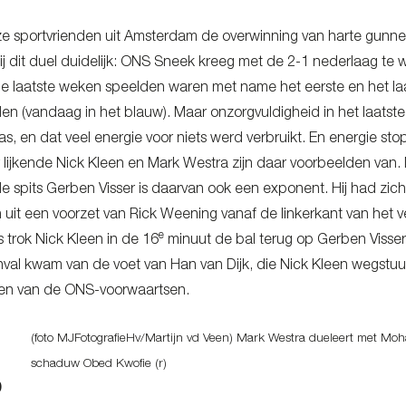
 sportvrienden uit Amsterdam de overwinning van harte gunne
j dit duel duidelijk: ONS Sneek kreeg met de 2-1 nederlaag te 
de laatste weken speelden waren met name het eerste en het laa
n (vandaag in het blauw). Maar onzorgvuldigheid in het laatst
s, en dat veel energie voor niets werd verbruikt. En energie st
lijkende Nick Kleen en Mark Westra zijn daar voorbeelden van. 
spits Gerben Visser is daarvan ook een exponent. Hij had zich
 uit een voorzet van Rick Weening vanaf de linkerkant van het ve
e
s trok Nick Kleen in de 16
minuut de bal terug op Gerben Visser.
val kwam van de voet van Han van Dijk, die Nick Kleen wegstuu
ten van de ONS-voorwaartsen.
(foto MJFotografieHv/Martijn vd Veen) Mark Westra dueleert met Mo
schaduw Obed Kwofie (r)
0