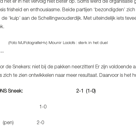
het er in het vervolg niet beter op. Soms werd de organisatie
is frisheid en enthousiasme. Beide partijen ‘bezondigden’ zic
in de ‘kuip’ aan de Schellingwouderdijk. Met uiteindelijk iets teve
k.
(Foto MJFotografieHv) Mounir Loolofs : sterk in het duel
……
voor de Snekers: niet bij de pakken neerzitten! Er zijn voldo
 zich te zien ontwikkelen naar meer resultaat. Daarvoor is het h
IJK-ONS Sneek: 2-1 (1-0)
r Riffi 1-0
Waal (pen) 2-0