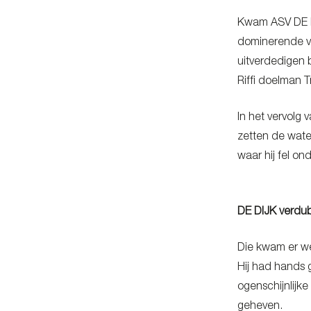
Kwam ASV DE D
dominerende vo
uitverdedigen 
Riffi doelman 
In het vervolg 
zetten de wate
waar hij fel o
DE DIJK verdub
Die kwam er we
Hij had hands 
ogenschijnlijk
geheven.