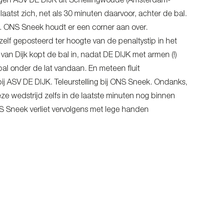
egen ASV DE DIJK uit Schellingwoude (Amsterdam-
aatst zich, net als 30 minuten daarvoor, achter de bal.
ngs. ONS Sneek houdt er een corner aan over.
zelf geposteerd ter hoogte van de penaltystip in het
 van Dijk kopt de bal in, nadat DE DIJK met armen (!)
al onder de lat vandaan. En meteen fluit
bij ASV DE DIJK. Teleurstelling bij ONS Sneek. Ondanks,
ze wedstrijd zelfs in de laatste minuten nog binnen
S Sneek verliet vervolgens met lege handen