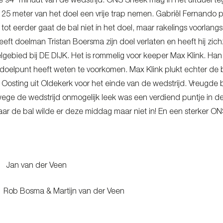
e 94
minuut van de wedstrijd. ONS Sneek mag in het uitduel t
25 meter van het doel een vrije trap nemen. Gabriël Fernando pl
g tot eerder gaat de bal niet ín het doel, maar rakelings voorla
eft doelman Tristan Boersma zijn doel verlaten en heeft hij zich
elgebied bij DE DIJK. Het is rommelig voor keeper Max Klink. Han
doelpunt heeft weten te voorkomen. Max Klink plukt echter de b
 Oosting uit Oldekerk voor het einde van de wedstrijd. Vreugde 
wege de wedstrijd onmogelijk leek was een verdiend puntje in de
ar de bal wilde er deze middag maar niet in! En een sterker ON
 van der Veen
 Bosma & Martijn van der Veen