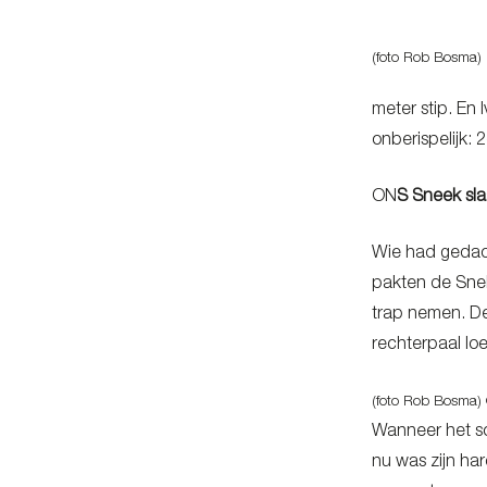
(foto Rob Bosma)
meter stip. En 
onberispelijk: 2
ON
S Sneek sla
Wie had gedach
pakten de Sne
trap nemen. De
rechterpaal loe
(foto Rob Bosma) 
Wanneer het s
nu was zijn ha