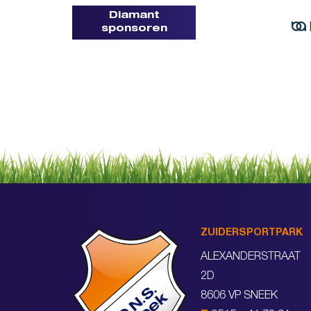
Diamant
sponsoren
ZUIDERSPORTPARK
ALEXANDERSTRAAT
2D
8606 VP SNEEK