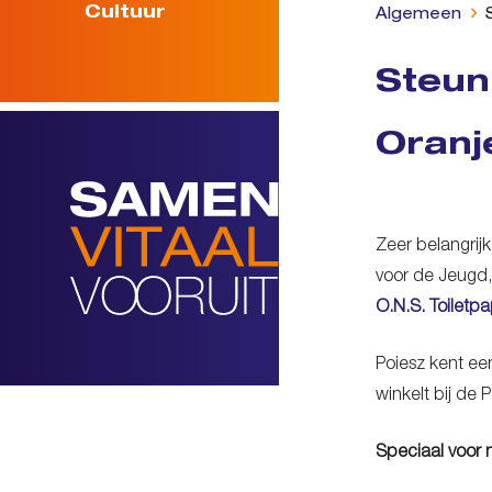
Cultuur
Algemeen
Steun
Oranj
Zeer belangrijk
voor de Jeugd, 
O.N.S. Toiletpa
Poiesz kent ee
winkelt bij de
Speciaal voor n