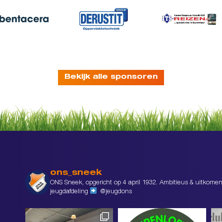
Bekijk alle sponsoren
ons_sneek
ONS Sneek, opgericht op 4 april 1932. Ambitieus & uitkomen
jeugdafdeling
@jeugdons