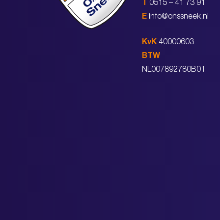
T
0515 – 41 73 91
E
info@onssneek.nl
KvK
40000603
BTW
NL007892780B01