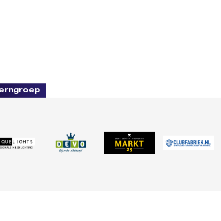
erngroep