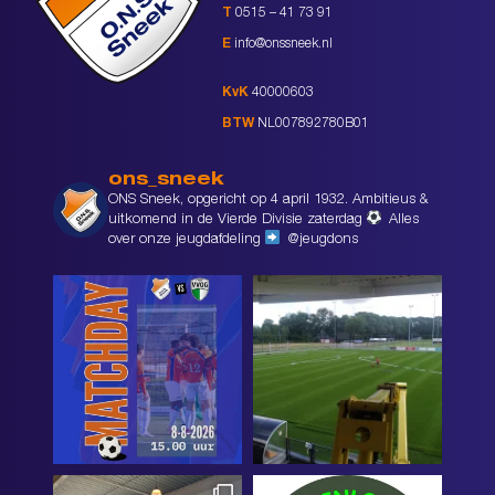
T
0515 – 41 73 91
E
info@onssneek.nl
KvK
40000603
BTW
NL007892780B01
ons_sneek
ONS Sneek, opgericht op 4 april 1932. Ambitieus &
uitkomend in de Vierde Divisie zaterdag
Alles
over onze jeugdafdeling
@jeugdons