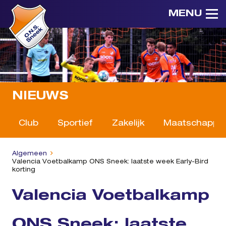
MENU
NIEUWS
Club
Sportief
Zakelijk
Maatschappeli
Algemeen
Valencia Voetbalkamp ONS Sneek: laatste week Early-Bird
korting
Valencia Voetbalkamp
ONS Sneek: laatste