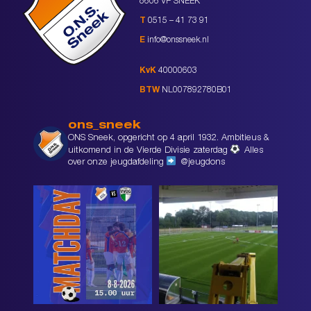
8606 VP SNEEK
T
0515 – 41 73 91
E
info@onssneek.nl
KvK
40000603
BTW
NL007892780B01
ons_sneek
ONS Sneek, opgericht op 4 april 1932. Ambitieus &
uitkomend in de Vierde Divisie zaterdag
Alles
over onze jeugdafdeling
@jeugdons