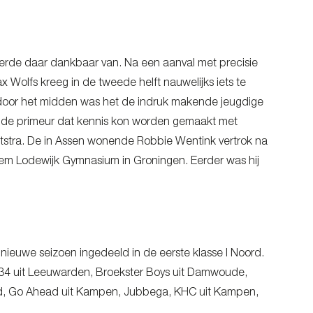
teerde daar dankbaar van. Na een aanval met precisie
 Wolfs kreeg in de tweede helft nauwelijks iets te
a door het midden was het de indruk makende jeugdige
d de primeur dat kennis kon worden gemaakt met
etstra. De in Assen wonende Robbie Wentink vertrok na
lem Lodewijk Gymnasium in Groningen. Eerder was hij
 nieuwe seizoen ingedeeld in de eerste klasse I Noord.
it’34 uit Leeuwarden, Broekster Boys uit Damwoude,
ord, Go Ahead uit Kampen, Jubbega, KHC uit Kampen,