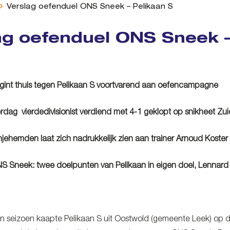
Verslag oefenduel ONS Sneek – Pelikaan S
ag oefenduel ONS Sneek –
int thuis tegen Pelikaan S voortvarend aan oefencampagne
rdag vierdedivisionist verdiend met 4-1 geklopt op snikheet Zu
jehemden laat zich nadrukkelijk zien aan trainer Arnoud Koster
 Sneek: twee doelpunten van Pelikaan in eigen doel, Lennard
en seizoen kaapte Pelikaan S uit Oostwold (gemeente Leek) op 