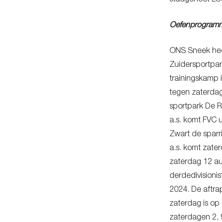
stadgenoot LSC
Oefenprogramm
ONS Sneek heef
Zuidersportpar
trainingskamp 
tegen zaterdag
sportpark De R
a.s. komt FVC
Zwart de sparr
a.s. komt zater
zaterdag 12 au
derdedivisioni
2024. De aftrap
zaterdag is op
zaterdagen 2, 