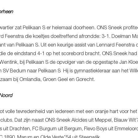
orheen
 kwartier zat Pelikaan S er helemaal doorheen. ONS Sneek profi
d Feenstra die koeltjes doeltreffend afrondde: 3-1. Doelman Max
nt van Pelikaan S. Uit een keurige assist van Lennard Feenstr
 die de eindstand 4-1 op het scorebord bracht. ONS Sneek ha
 Wentink, bij Pelikaan S de opvolger van de opgestapte Jan Klo
 SV Bedum naar Pelikaan S Hij is gymnastiekleraar aan het Wil
rkzaam bij Omlandia, Groen Geel en Gorecht.
 Noord
ot volle tevredenheid van iedereen met een oranje hart voor het
en clubs. Dat zijn naast ONS Sneek Alcides uit Meppel, Blauw W
s uit Drachten, FC Burgum uit Bergum, Flevo Boys uit Emmelo