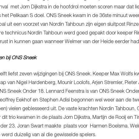
al met Jorn Dijkstra in de hoofdrol moeten scoren maar dat liet
s het Pelikaan S doel. ONS Sneek kwam in de 36ste minuut weer
bal uit een voorzet van Nordin Tahboun zijn eigen sluitpost Rin
ure technicus Nordin Tahboun werd goed gepakt door keeper 
rust in kunnen gaan wanneer Welmer van der Heide eerder had 
gen bij ONS Sneek
elft liefst zeven wijzigingen bij ONS Sneek. Keeper Max Wolfs 
ap van Nigel Hardenberg, Mounir Loolofs, Arjen Stremler, Pieter
ONS Sneek Onder 18. Lennard Feenstra is van ONS Sneek Onder 
eoffrey Eekhof en Stephen Adisi begonnen wel weer aan de twee
en) vielen geblesseerd uit. De vaste krachten Nordin Tahboun,
 dit trio kwamen in de plaats Jorn Dijkstra, Martijn de Rooij en 
er 23. Joran Swart maakte plaats voor Harmen Boelsma. Welme
werd duizelig van al die gewisselde spelers.