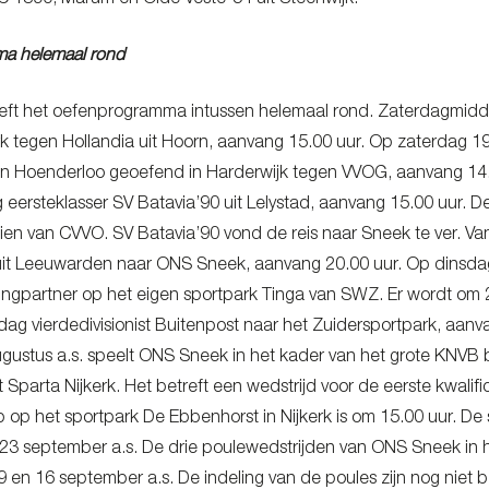
 1890, Marum en Olde Veste’’54 uit Steenwijk.
a helemaal rond
t het oefenprogramma intussen helemaal rond. Zaterdagmiddag 
k tegen Hollandia uit Hoorn, aanvang 15.00 uur. Op zaterdag 19
in Hoenderloo geoefend in Harderwijk tegen VVOG, aanvang 14.
 eersteklasser SV Batavia’90 uit Lelystad, aanvang 15.00 uur. D
ien van CVVO. SV Batavia’90 vond de reis naar Sneek te ver. 
 uit Leeuwarden naar ONS Sneek, aanvang 20.00 uur. Op dinsda
ingpartner op het eigen sportpark Tinga van SWZ. Er wordt om
dag vierdedivisionist Buitenpost naar het Zuidersportpark, aanv
gustus a.s. speelt ONS Sneek in het kader van het grote KNVB b
st Sparta Nijkerk. Het betreft een wedstrijd voor de eerste kwa
 op het sportpark De Ebbenhorst in Nijkerk is om 15.00 uur. De s
 23 september a.s. De drie poulewedstrijden van ONS Sneek in h
9 en 16 september a.s. De indeling van de poules zijn nog niet 