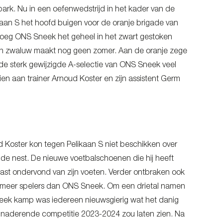
ark. Nu in een oefenwedstrijd in het kader van de
kaan S het hoofd buigen voor de oranje brigade van
rsloeg ONS Sneek het geheel in het zwart gestoken
één zwaluw maakt nog geen zomer. Aan de oranje zege
de sterk gewijzigde A-selectie van ONS Sneek veel
zien aan trainer Arnoud Koster en zijn assistent Germ
d Koster kon tegen Pelikaan S niet beschikken over
oude nest. De nieuwe voetbalschoenen die hij heeft
 last ondervond van zijn voeten. Verder ontbraken ook
el meer spelers dan ONS Sneek. Om een drietal namen
neek kamp was iedereen nieuwsgierig wat het danig
e naderende competitie 2023-2024 zou laten zien. Na