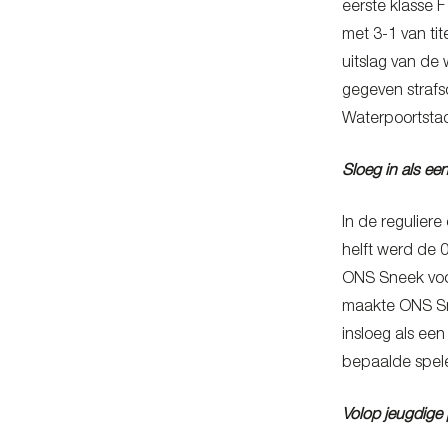
eerste klasse 
met 3-1 van ti
uitslag van de 
gegeven strafs
Waterpoortsta
Sloeg in als e
In de regulier
helft werd de 
ONS Sneek voor
maakte ONS Sne
insloeg als een
bepaalde spele
Volop jeugdige 