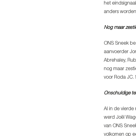
het eindsignaa
anders worden 
Nog maar zesti
ONS Sneek bego
aanvoerder Jor
Abrehaley, Rub
nog maar zesti
voor Roda JC. 
Onschuldige te
Al in de vier
werd Joël Wage
van ONS Sneek 
volkomen op ee