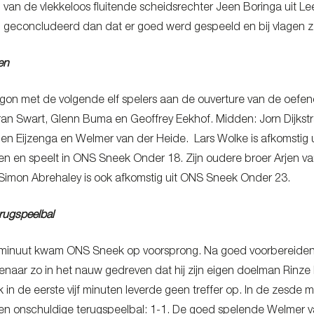
l van de vlekkeloos fluitende scheidsrechter Jeen Boringa uit 
geconcludeerd dan dat er goed werd gespeeld en bij vlagen z
en
n met de volgende elf spelers aan de ouverture van de oefen
an Swart, Glenn Buma en Geoffrey Eekhof. Midden: Jorn Dijkstr
en Eijzenga en Welmer van der Heide. Lars Wolke is afkomstig
en en speelt in ONS Sneek Onder 18. Zijn oudere broer Arjen v
Simon Abrehaley is ook afkomstig uit ONS Sneek Onder 23.
rugspeelbal
de minuut kwam ONS Sneek op voorsprong. Na goed voorbereiden
naar zo in het nauw gedreven dat hij zijn eigen doelman Rin
in de eerste vijf minuten leverde geen treffer op. In de zesde 
n onschuldige terugspeelbal: 1-1. De goed spelende Welmer va