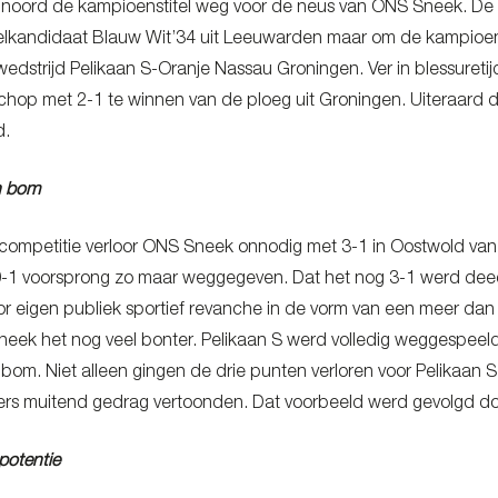
F noord de kampioenstitel weg voor de neus van ONS Sneek. De 
telkandidaat Blauw Wit’34 uit Leeuwarden maar om de kampioens
wedstrijd Pelikaan S-Oranje Nassau Groningen. Ver in blessuretij
chop met 2-1 te winnen van de ploeg uit Groningen. Uiteraard dol
d.
en bom
e competitie verloor ONS Sneek onnodig met 3-1 in Oostwold van 
0-1 voorsprong zo maar weggegeven. Dat het nog 3-1 werd deed 
 eigen publiek sportief revanche in de vorm van een meer dan v
ek het nog veel bonter. Pelikaan S werd volledig weggespeeld. M
 bom. Niet alleen gingen de drie punten verloren voor Pelikaan S
rs muitend gedrag vertoonden. Dat voorbeeld werd gevolgd door
potentie