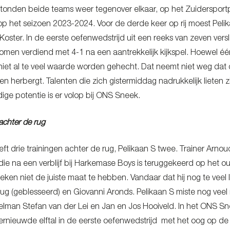
tonden beide teams weer tegenover elkaar, op het Zuidersportp
op het seizoen 2023-2024. Voor de derde keer op rij moest Peli
 Koster. In de eerste oefenwedstrijd uit een reeks van zeven ve
komen verdiend met 4-1 na een aantrekkelijk kijkspel. Hoewel 
iet al te veel waarde worden gehecht. Dat neemt niet weg dat 
en herbergt. Talenten die zich gistermiddag nadrukkelijk lieten 
ige potentie is er volop bij ONS Sneek.
 achter de rug
t drie trainingen achter de rug, Pelikaan S twee. Trainer Arnou
 die na een verblijf bij Harkemase Boys is teruggekeerd op het 
eken niet de juiste maat te hebben. Vandaar dat hij nog te veel
rug (geblesseerd) en Giovanni Aronds. Pelikaan S miste nog ve
lman Stefan van der Lei en Jan en Jos Hooiveld. In het ONS S
ernieuwde elftal in de eerste oefenwedstrijd met het oog op d