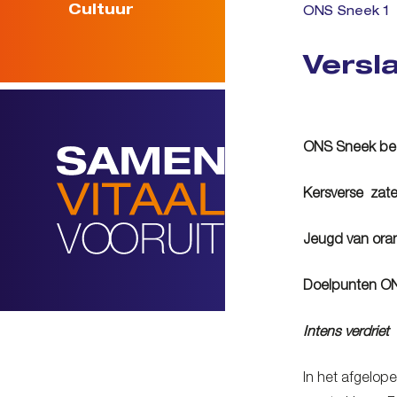
Cultuur
ONS Sneek 1
Versl
ONS Sneek beg
Kersverse zate
Jeugd van oran
Doelpunten ONS
Intens verdriet
In het afgelop