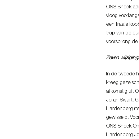
ONS Sneek aanv
vloog voorlang
een fraaie kop
trap van de p
voorsprong de 
Zeven wijzigin
In de tweede h
kreeg gezelsch
afkomstig uit 
Joran Swart, G
Hardenberg (te
gewisseld. Voor
ONS Sneek Ond
Hardenberg Je 