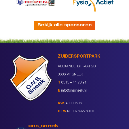
Bekijk alle sponsoren
ZUIDERSPORTPARK
ALEXANDERSTRAAT 2D
8606 VP SNEEK
T
0515 – 41 73 91
E
info@onssneek.nl
KvK
40000603
BTW
NL007892780B01
ons_sneek