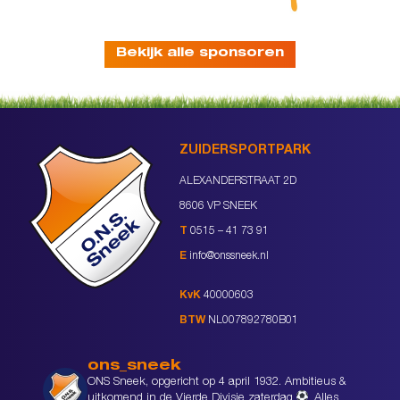
Bekijk alle sponsoren
ZUIDERSPORTPARK
ALEXANDERSTRAAT 2D
8606 VP SNEEK
T
0515 – 41 73 91
E
info@onssneek.nl
KvK
40000603
BTW
NL007892780B01
ons_sneek
ONS Sneek, opgericht op 4 april 1932. Ambitieus &
uitkomend in de Vierde Divisie zaterdag
Alles