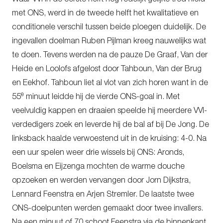
met ONS, werd in de tweede helft het kwalitatieve en
conditionele verschil tussen beide ploegen duidelijk. De
ingevallen doelman Ruben Pijlman kreeg nauwelijks wat
te doen. Tevens werden na de pauze De Graaf, Van der
Heide en Loolofs afgelost door Tahboun, Van der Brug
en Eekhof. Tahboun liet al vlot van zich horen want in de
e
55
minuut leidde hij de vierde ONS-goal in. Met
veelvuldig kappen en draaien speelde hij meerdere VVI-
verdedigers zoek en leverde hij de bal af bij De Jong. De
linksback haalde verwoestend uit in de kruising: 4-0. Na
een uur spelen weer drie wissels bij ONS: Aronds,
Boelsma en Eijzenga mochten de warme douche
opzoeken en werden vervangen door Jorn Dijkstra,
Lennard Feenstra en Arjen Stremler. De laatste twee
ONS-doelpunten werden gemaakt door twee invallers.
Na een minuut of 70 schoot Feenstra via de binnenkant