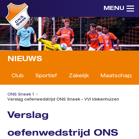
MENU
NIEUWS
Club
Sportief
Zakelijk
Maatschappeli
ONS Sneek 1
Verslag oefenwedstrijd ONS Sneek – VVI Idskenhuizen
Verslag
oefenwedstrijd ONS