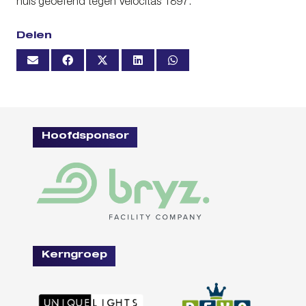
huis geoefend tegen Velocitas 1897.
Delen
Hoofdsponsor
Kerngroep