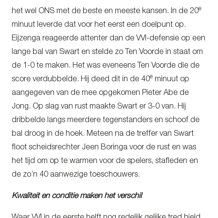
e
het wel ONS met de beste en meeste kansen. In de 20
minuut leverde dat voor het eerst een doelpunt op.
Eijzenga reageerde attenter dan de VVI-defensie op een
lange bal van Swart en stelde zo Ten Voorde in staat om
de 1-0 te maken. Het was eveneens Ten Voorde die de
e
score verdubbelde. Hij deed dit in de 40
minuut op
aangegeven van de mee opgekomen Pieter Abe de
Jong. Op slag van rust maakte Swart er 3-0 van. Hij
dribbelde langs meerdere tegenstanders en schoof de
bal droog in de hoek. Meteen na de treffer van Swart
floot scheidsrechter Jeen Boringa voor de rust en was
het tijd om op te warmen voor de spelers, stafleden en
de zo’n 40 aanwezige toeschouwers.
Kwaliteit en conditie maken het verschil
Waar VVI in de eerste helft nog redelijk gelijke tred hield