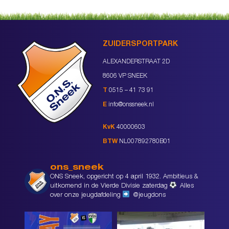
ZUIDERSPORTPARK
ALEXANDERSTRAAT 2D
8606 VP SNEEK
T
0515 – 41 73 91
E
info@onssneek.nl
KvK
40000603
BTW
NL007892780B01
ons_sneek
ONS Sneek, opgericht op 4 april 1932. Ambitieus &
uitkomend in de Vierde Divisie zaterdag
Alles
over onze jeugdafdeling
@jeugdons