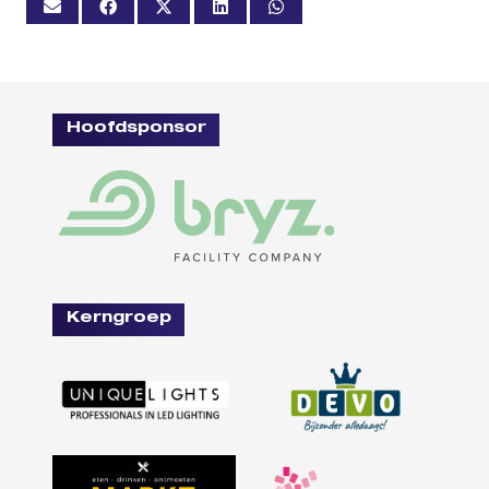
Hoofdsponsor
Kerngroep