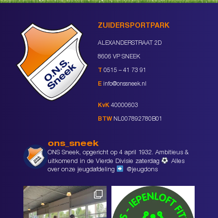
ZUIDERSPORTPARK
ALEXANDERSTRAAT 2D
8606 VP SNEEK
T
0515 – 41 73 91
E
info@onssneek.nl
KvK
40000603
BTW
NL007892780B01
ons_sneek
ONS Sneek, opgericht op 4 april 1932. Ambitieus &
uitkomend in de Vierde Divisie zaterdag
Alles
over onze jeugdafdeling
@jeugdons