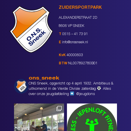
ZUIDERSPORTPARK
ALEXANDERSTRAAT 2D
8606 VP SNEEK
T
0515 – 41 73 91
E
info@onssneek.nl
KvK
40000603
BTW
NL007892780B01
ons_sneek
ONS Sneek, opgericht op 4 april 1932. Ambitieus &
uitkomend in de Vierde Divisie zaterdag
Alles
over onze jeugdafdeling
@jeugdons