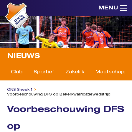
MENU
NIEUWS
Club
Sportief
Zakelijk
Maatschappeli
ONS Sneek 1
Voorbeschouwing DFS op Bekerkwalificatiewedstrijd
Voorbeschouwing DFS
op