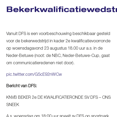
Bekerkwalificatiewedstr
Vanuit DFS is een voorbeschouwing beschikbaar gesteld
voor de bekerwedstrijd in kader 2e kwalificatievoorronde
op woensdagavond 23 augustus 18.00 uur a.s. in de
Neder-Betuwe (noot: de NBC, Neder-Betuwe-Cup, gaat
om communicatieredenen niet door).
pic.twitter.com/G5cE92nWCw
Bericht van DFS:
KNVB BEKER 2e DE KWALIFICATIERONDE SV DFS – ONS
SNEEK
A.s. woensdag om 18:00 uur speelt sv DFS op sportpark