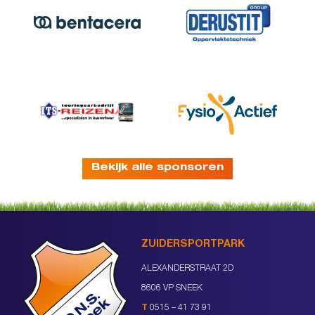
Bekijk alle sponsoren
ZUIDERSPORTPARK
ALEXANDERSTRAAT 2D
8606 VP SNEEK
T
0515 – 41 73 91