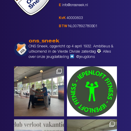
E
info@onssneek.nl
KvK
40000603
BTW
NL007892780B01
ons_sneek
ONS Sneek, opgericht op 4 april 1932. Ambitieus &
uitkomend in de Vierde Divisie zaterdag
Alles
over onze jeugdafdeling
@jeugdons