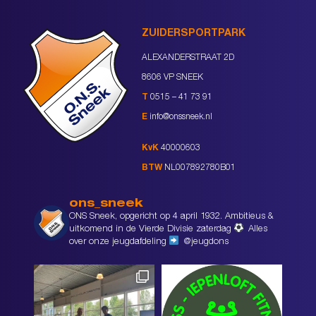
ZUIDERSPORTPARK
ALEXANDERSTRAAT 2D
8606 VP SNEEK
T
0515 – 41 73 91
E
info@onssneek.nl
KvK
40000603
BTW
NL007892780B01
ons_sneek
ONS Sneek, opgericht op 4 april 1932. Ambitieus &
uitkomend in de Vierde Divisie zaterdag
Alles
over onze jeugdafdeling
@jeugdons