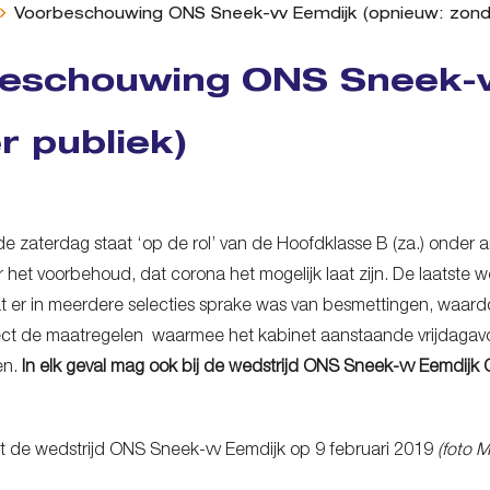
Voorbeschouwing ONS Sneek-vv Eemdijk (opnieuw: zonde
eschouwing ONS Sneek-v
r publiek)
e zaterdag staat ‘op de rol’ van de Hoofdklasse B (za.) onder 
er het voorbehoud, dat corona het mogelijk laat zijn. De laats
dat er in meerdere selecties sprake was van besmettingen, waard
ect de maatregelen waarmee het kabinet aanstaande vrijdagavo
en.
In elk geval mag ook bij de wedstrijd ONS Sneek-vv Eemdijk
t de wedstrijd ONS Sneek-vv Eemdijk op 9 februari 2019
(foto M