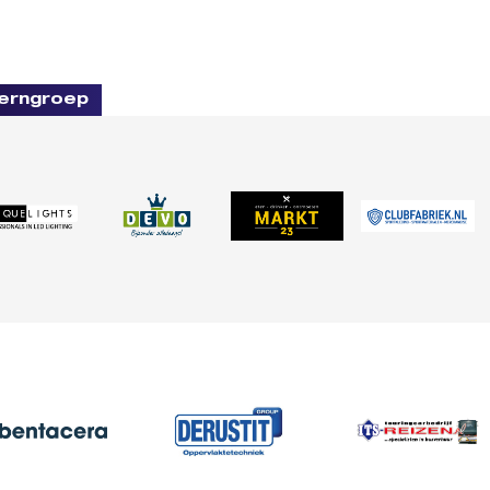
erngroep