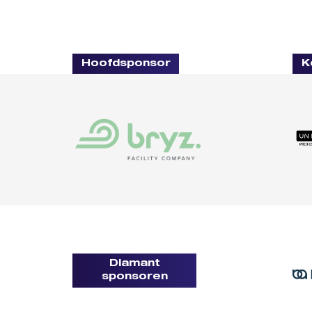
Hoofdsponsor
K
Diamant
sponsoren