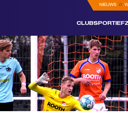
NIEUWS
//
W
CLUB
SPORTIEF