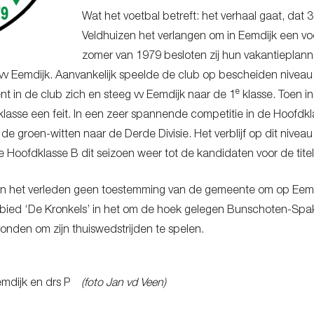
Wat het voetbal betreft: het verhaal gaat, dat 
Veldhuizen het verlangen om in Eemdijk een v
zomer van 1979 besloten zij hun vakantieplann
 vv Eemdijk. Aanvankelijk speelde de club op bescheiden nivea
e
nt in de club zich en steeg vv Eemdijk naar de 1
klasse. Toen 
lasse een feit. In een zeer spannende competitie in de Hoofdk
e groen-witten naar de Derde Divisie. Het verblijf op dit nivea
de Hoofdklasse B dit seizoen weer tot de kandidaten voor de 
in het verleden geen toestemming van de gemeente om op Eemdij
ebied ‘De Kronkels’ in het om de hoek gelegen Bunschoten-Spa
vonden om zijn thuiswedstrijden te spelen.
emdijk en drs P
(foto Jan vd Veen)