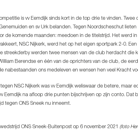
ompetitie is vv Eemdijk sinds kort in de top drie te vinden. Twe
Genemuiden en sv Urk belanden. Tegen Noordscheschut lieten de
oor de komende maanden: meedoen in de titelstrijd. Het werd in
bivakkeert, NSC Nijkerk, werd het op het eigen sportpark 2-0. Ee
e streekderby werden twee mensen van de club herdacht die ko
 William Berendse en één van de oprichters van de club, de e
 de nabestaanden ons medeleven en wensen hen veel Kracht voo
d tegen NSC Nijkerk was vv Eemdijk weliswaar de betere, maar ec
vv Eemdijk na afloop drie punten bijschrijven op zijn conto. Dat 
ijd tegen ONS Sneek nu inneemt.
 wedstrijd ONS Sneek-Buitenpost op 6 november 2021
(foto He