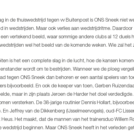
g in de thuiswedstrijd tegen vv Buitenpost is ONS Sneek niet w
d in wedstrijden. Maar ook verlies aan wedstrijdritme. Daardoor
 een vertekend beeld, waar sommige andere clubs al 12 duels
in wedstrijden wel het beeld van de komende weken. Wie zal 
eiten is het een complete slag in de lucht, hoe de kansen komen
egenstander wordt om te bestrijden. Wanneer we de ploeg vergelij
 trad tegen ONS Sneek dan behoren er een aantal spelers van toe
rs bijvoorbeeld. En ook de keeper van toen, Gerben Ruizendaal
eelde, maar in zijn plaats Jeroen de Harder het doel verdedigde.
omen versterken. De 38-jarige routinier Dennis Hollart, bijvoorb
. En Jeffrey van de Dikkenberg (IJsselmeervogels), oud-FC Liss
Heus. Het maakt, dat de mannen van het trainersduo Willem R
e wedstrijd beginnen. Maar ONS Sneek heeft in het verleden geto