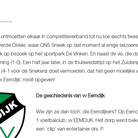
e……….
ontmoetten elkaar in competitieverband tot nu toe slechts twe
Derde Divisie, waar ONS Sneek op dat moment al enige seizoen
op bezoek op het sportpark De Vinken. En naast de vis, die d
ning (1-0). Een half jaar later, in de thuiswedstrijd op het Zu
ag (4-1 voor de Snekers) doet vermoeden, dat het geen moeilijke
vv Eemdijk: nooit opgeven!
De geschiedenis van vv Eemdijk
Wie zijn ze dan toch: die Eemdijkers? Op Eemd
1 voetbalclub: vv EEMDIJK. Het dorp werd beken
een ‘clip’ van entertainer drs. P.