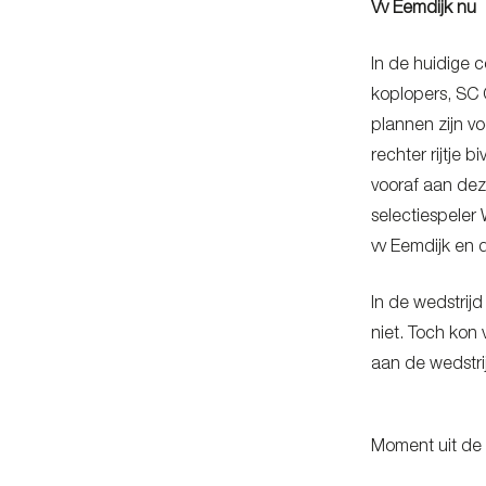
Vv Eemdijk nu
In de huidige c
koplopers, SC 
plannen zijn v
rechter rijtje 
vooraf aan dez
selectiespeler
vv Eemdijk en
In de wedstrij
niet. Toch kon 
aan de wedstr
Moment uit de