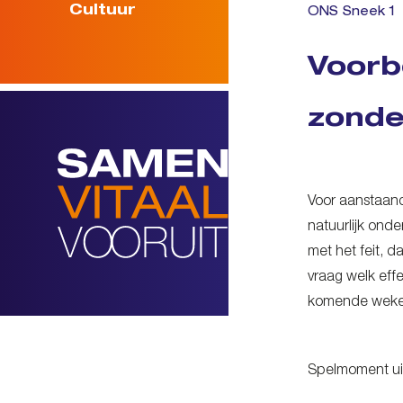
Cultuur
ONS Sneek 1
Voorb
zonde
Voor aanstaand
natuurlijk ond
met het feit, 
vraag welk eff
komende wek
Spelmoment ui