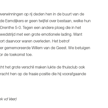
e overwinningen op rij deden hen in de buurt van de
 Eemdijkers er geen twijfel over bestaan, welke hun
 Drenthe 5-0. Tegen een andere ploeg die in het
n wedstrijd met een grote emotionele lading. Want
rt daarvoor waren overleden. Het betrof
erder gememoreerde Willem van de Geest. We betuigen
r de toekomst toe.
ht het grote verschil maken lukte de thuisclub ook
bracht hen op de fraaie positie die hij voorafgaande
nk vd Veer)