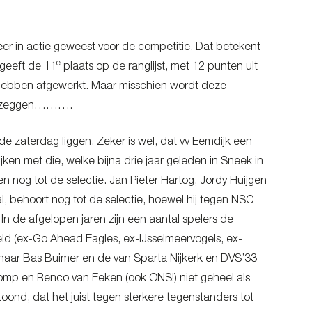
eer in actie geweest voor de competitie. Dat betekent
e
 geeft de 11
plaats op de ranglijst, met 12 punten uit
 hebben afgewerkt. Maar misschien wordt deze
het zeggen……….
de zaterdag liggen. Zeker is wel, dat vv Eemdijk een
ken met die, welke bijna drie jaar geleden in Sneek in
n nog tot de selectie. Jan Pieter Hartog, Jordy Huijgen
, behoort nog tot de selectie, hoewel hij tegen NSC
 In de afgelopen jaren zijn een aantal spelers de
eeld (ex-Go Ahead Eagles, ex-IJsselmeervogels, ex-
enaar Bas Buimer en de van Sparta Nijkerk en DVS’33
omp en Renco van Eeken (ook ONS!) niet geheel als
ond, dat het juist tegen sterkere tegenstanders tot