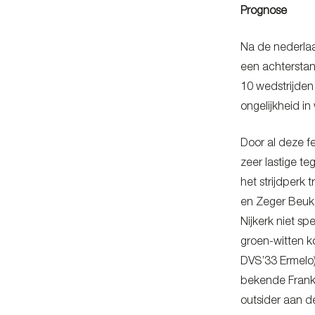
Prognose
Na de nederlaa
een achterstan
10 wedstrijden
ongelijkheid 
Door al deze f
zeer lastige t
het strijdperk
en Zeger Beuke
Nijkerk niet sp
groen-witten k
DVS’33 Ermelo)
bekende Frank 
outsider aan d