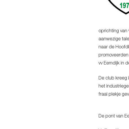
oprichting van
aanwezige tale
naar de Hoofdk
promoveerden d
vv Eemdijk in 
De club kreeg 
het industrieg
fraai plekje ge
De pont van E