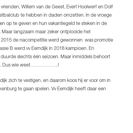
3 vrienden, Willem van de Geest, Evert Hoolwerf en Dolf
oetbalclub te hebben in daden omzetten. In de vroege
en op te geven en hun vakantiegeld te steken in de
u. Maar langzaam maar zeker ontplooide het
in 2015 de nacompetitie werd gewonnen was promotie
lasse B werd vv Eemdijk in 2018 kampioen. En
u duurde slechts één seizoen. Maar inmiddels behoort
titel. Dus wie weet……………..!
k zich te vestigen, en daarom koos hij er voor om in
kenburg te gaan spelen. Vv Eemdijk heeft daar een