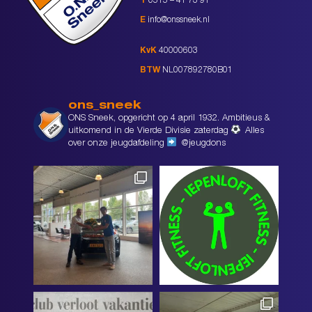
T
0515 – 41 73 91
E
info@onssneek.nl
KvK
40000603
BTW
NL007892780B01
ons_sneek
ONS Sneek, opgericht op 4 april 1932. Ambitieus &
uitkomend in de Vierde Divisie zaterdag
Alles
over onze jeugdafdeling
@jeugdons