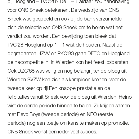
bij Hoogland – TVC’28? De 1 – 1 aldaar zou handhaving
voor ONS Sneek betekenen. De wedstrijd van ONS
Sneek was gespeeld en ook bij de bank verzamelde
zich de selectie van ONS Sneek om te horen wat het
verdict zou worden. Een bevrijding toen bleek dat
TVC’28 Hoogland op 1 – 1 wist de houden. Naast de
degradanten HZVV en PKC’83 gaan DETO en Hoogland
de nacompetitie in. In Wierden kon het feest losbarsten.
Ook DZC’68 was veilig en nog belangrijker de ploeg uit
Wierden SVZW kon zich als kampioen kronen, voor de
tweede keer op rij! Een knappe prestatie en de
felicitaties vanuit Sneek voor de ploeg uit Wierden. Heino
wist de derde periode binnen te halen. Zij krijgen samen
met Flevo Boys (tweede periode) en NEO (eerste
periode) nog een toetje om kans te maken op promotie.
ONS Sneek wenst een ieder veel succes.