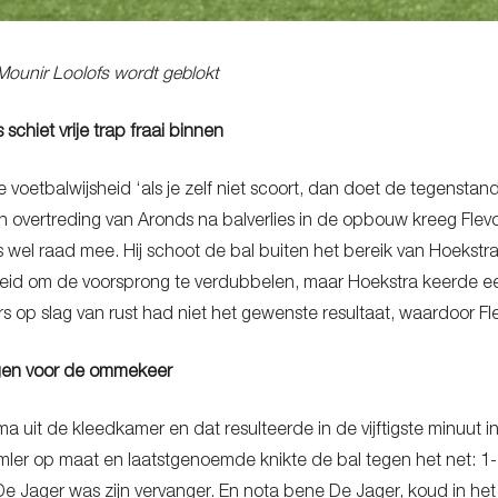
Mounir Loolofs wordt geblokt
schiet vrije trap fraai binnen
voetbalwijsheid ‘als je zelf niet scoort, dan doet de tegenstand
 overtreding van Aronds na balverlies in de opbouw kreeg Flevo B
wel raad mee. Hij schoot de bal buiten het bereik van Hoekstra f
heid om de voorsprong te verdubbelen, maar Hoekstra keerde ee
ners op slag van rust had niet het gewenste resultaat, waardoor 
gen voor de ommekeer
 uit de kleedkamer en dat resulteerde in de vijftigste minuut
ler op maat en laatstgenoemde knikte de bal tegen het net: 1-1
 De Jager was zijn vervanger. En nota bene De Jager, koud in het