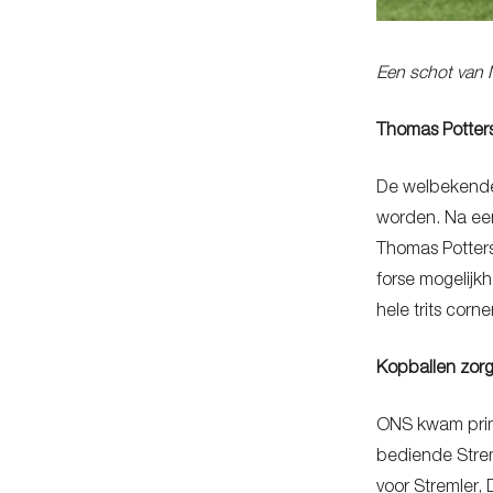
Een schot van 
Thomas Potters 
De welbekende 
worden. Na een
Thomas Potters 
forse mogelijk
hele trits cor
Kopballen zor
ONS kwam prima
bediende Strem
voor Stremler,