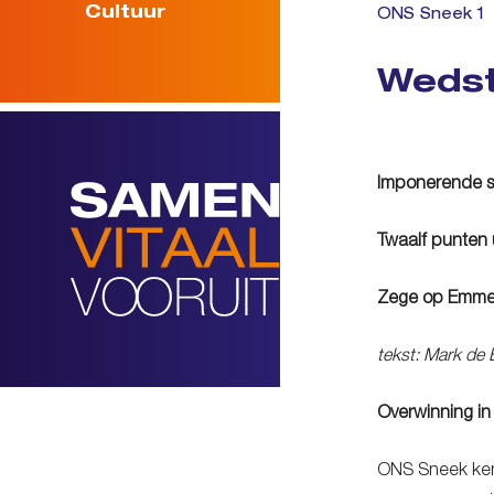
Cultuur
ONS Sneek 1
Wedst
Imponerende se
Twaalf punten 
Zege op Emmel
tekst: Mark de
Overwinning in
ONS Sneek kent