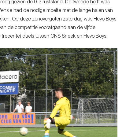
kreeg gezien de 0-3 ruststand. De tweede helft was
ensie had de nodige moeite met de lange halen van
trokken. Op deze zonovergoten zaterdag was Flevo Boys
van de competitie voorafgaand aan de vijfde
 de (recente) duels tussen ONS Sneek en Flevo Boys.