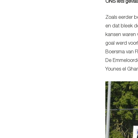
ONS iets gevaar
Zoals eerder b
en dat bleek d
kansen waren v
goal werd voo
Boersma van Fl
De Emmeloorder
Younes el Gham