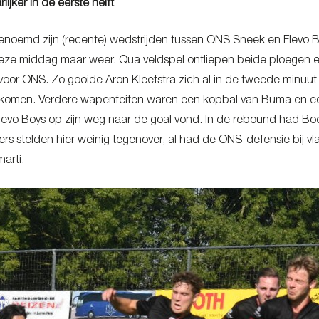
lijker in de eerste helft
enoemd zijn (recente) wedstrijden tussen ONS Sneek en Flevo Boy
eze middag maar weer. Qua veldspel ontliepen beide ploegen elka
oor ONS. Zo gooide Aron Kleefstra zich al in de tweede minuut 
rkomen. Verdere wapenfeiten waren een kopbal van Buma en een
evo Boys op zijn weg naar de goal vond. In de rebound had Bo
s stelden hier weinig tegenover, al had de ONS-defensie bij vl
arti.