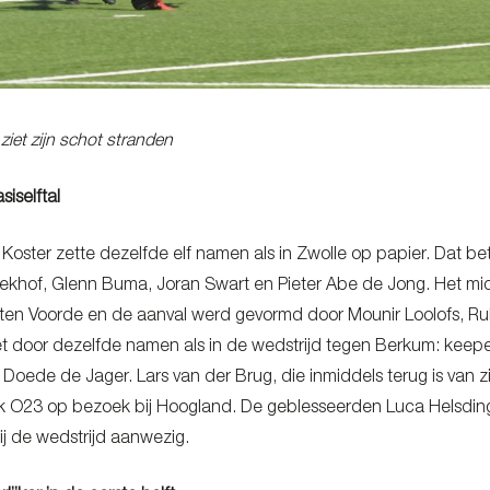
ziet zijn schot stranden
iselftal
 Koster zette dezelfde elf namen als in Zwolle op papier. Dat b
 Eekhof, Glenn Buma, Joran Swart en Pieter Abe de Jong. Het m
ten Voorde en de aanval werd gevormd door Mounir Loolofs, Ru
 door dezelfde namen als in de wedstrijd tegen Berkum: keeper
Doede de Jager. Lars van der Brug, die inmiddels terug is van z
 O23 op bezoek bij Hoogland. De geblesseerden Luca Helsding
j de wedstrijd aanwezig.