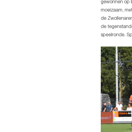
gewonnen op be
moeizaam, met
de Zwollenaren
de tegenstande
speelronde. Spa