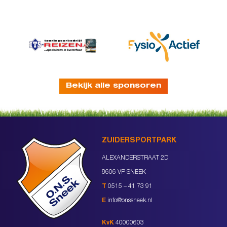
Bekijk alle sponsoren
ZUIDERSPORTPARK
ALEXANDERSTRAAT 2D
8606 VP SNEEK
T
0515 – 41 73 91
E
info@onssneek.nl
KvK
40000603