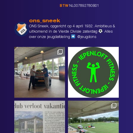
BTW
NL007892780B01
ons_sneek
ONS Sneek, opgericht op 4 april 1932. Ambitieus &
uitkomend in de Vierde Divisie zaterdag
Alles
over onze jeugdafdeling
@jeugdons