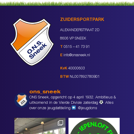
ZUIDERSPORTPARK
ALEXANDERSTRAAT 2D
8606 VP SNEEK
T
0515 – 41 73 91
E
info@onssneek.nl
KvK
40000603
BTW
NL007892780B01
ons_sneek
ONS Sneek, opgericht op 4 april 1932. Ambitieus &
uitkomend in de Vierde Divisie zaterdag
Alles
over onze jeugdafdeling
@jeugdons