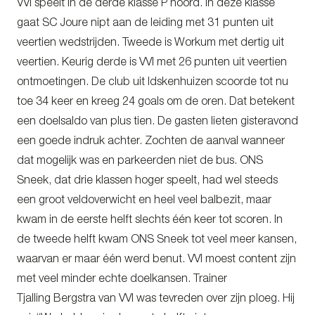
VVI speelt in de derde klasse P noord. In deze klasse
gaat SC Joure nipt aan de leiding met 31 punten uit
veertien wedstrijden. Tweede is Workum met dertig uit
veertien. Keurig derde is VVI met 26 punten uit veertien
ontmoetingen. De club uit Idskenhuizen scoorde tot nu
toe 34 keer en kreeg 24 goals om de oren. Dat betekent
een doelsaldo van plus tien. De gasten lieten gisteravond
een goede indruk achter. Zochten de aanval wanneer
dat mogelijk was en parkeerden niet de bus. ONS
Sneek, dat drie klassen hoger speelt, had wel steeds
een groot veldoverwicht en heel veel balbezit, maar
kwam in de eerste helft slechts één keer tot scoren. In
de tweede helft kwam ONS Sneek tot veel meer kansen,
waarvan er maar één werd benut. VVI moest content zijn
met veel minder echte doelkansen. Trainer
Tjalling
Bergstra van VVI was tevreden over zijn ploeg. Hij