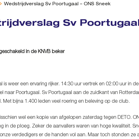
Wedstrijdverslag Sv Poortugaal – ONS Sneek
rijdverslag Sv Poortugaa
geschakeld in de KNVB beker
al is weer een ervaring rijker. 14:30 uur vertrek en 02:00 uur in
wel naar Poortugaal. Sv Poortugaal aan de zuidkant van Rotter
 Met bijna 1.400 leden veel roering en beleving op de club.
isschien wel een kopie van afgelopen zaterdag tegen DETO. ON
ng in de ploeg. Zeker de aanvallers waren van hoge kwaliteit. Sne
nze verdedigers er de handen vol aan. Maar toch stonden ze a