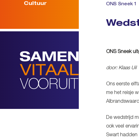
Cultuur
ONS Sneek 1
Wedst
ONS Sneek uit
door: Klaas Uil
Ons eerste elft
me het reisje 
Albrandswaard.
De wedstrijd m
ook veel ervari
Swart hadden o