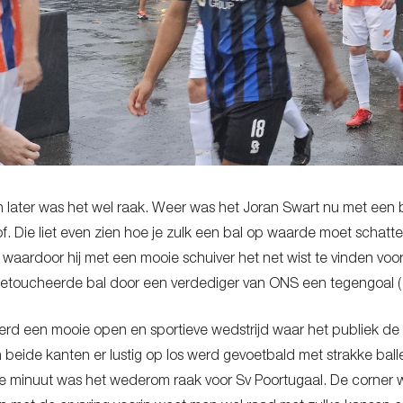
 later was het wel raak. Weer was het Joran Swart nu met een 
f. Die liet even zien hoe je zulk een bal op waarde moet schat
waardoor hij met een mooie schuiver het net wist te vinden voor
getoucheerde bal door een verdediger van ONS een tegengoal (1 –
erd een mooie open en sportieve wedstrijd waar het publiek d
beide kanten er lustig op los werd gevoetbald met strakke bal
46e minuut was het wederom raak voor Sv Poortugaal. De corner wo