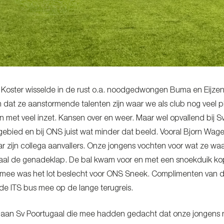
 Koster wisselde in de rust o.a. noodgedwongen Buma en Eijze
en dat ze aanstormende talenten zijn waar we als club nog veel
 met veel inzet. Kansen over en weer. Maar wel opvallend bij Sv 
gebied en bij ONS juist wat minder dat beeld. Vooral Bjorn Wag
aar zijn collega aanvallers. Onze jongens vochten voor wat ze wa
gaal de genadeklap. De bal kwam voor en met een snoekduik ko
mee was het lot beslecht voor ONS Sneek. Complimenten van d
 de ITS bus mee op de lange terugreis.
aan Sv Poortugaal die mee hadden gedacht dat onze jongens 