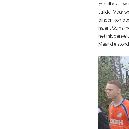
% balbezit ove
strijde. Maar 
dingen kon doe
halen. Soms me
het middenveld
Maar die stond