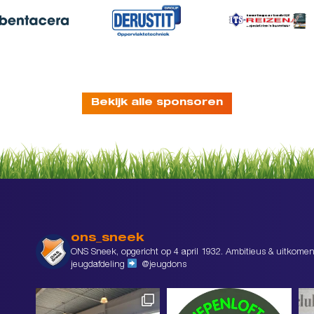
Bekijk alle sponsoren
ons_sneek
ONS Sneek, opgericht op 4 april 1932. Ambitieus & uitkomen
jeugdafdeling
@jeugdons