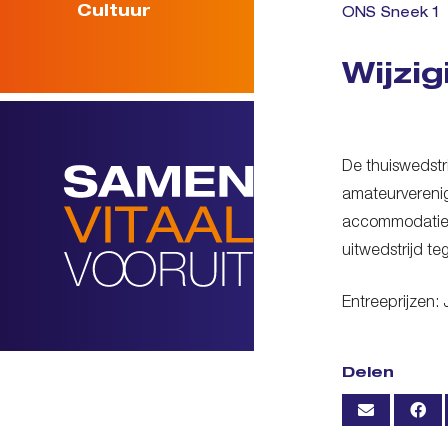
Cultuur
ONS Sneek 1
Wijzi
De thuiswedst
amateurverenig
accommodatie,
uitwedstrijd t
Entreeprijzen: 
Delen