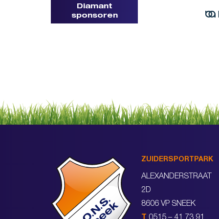
Diamant
sponsoren
ZUIDERSPORTPARK
ALEXANDERSTRAAT
2D
8606 VP SNEEK
T
0515 – 41 73 91