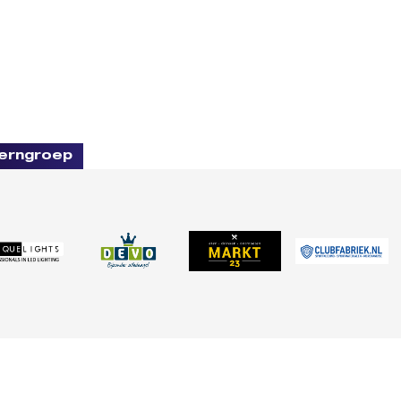
erngroep