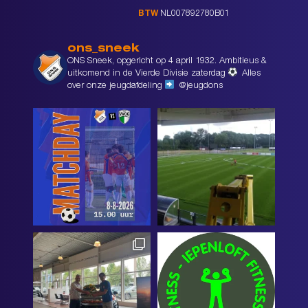
BTW
NL007892780B01
ons_sneek
ONS Sneek, opgericht op 4 april 1932. Ambitieus &
uitkomend in de Vierde Divisie zaterdag
Alles
over onze jeugdafdeling
@jeugdons