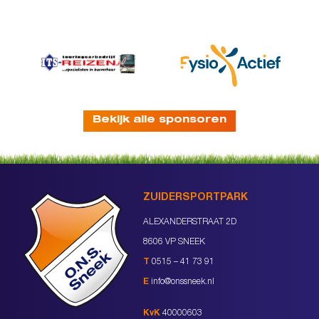
Bekijk alle sponsoren
ZUIDERSPORTPARK
ALEXANDERSTRAAT 2D
8606 VP SNEEK
T
0515 – 41 73 91
E
info@onssneek.nl
KvK
40000603