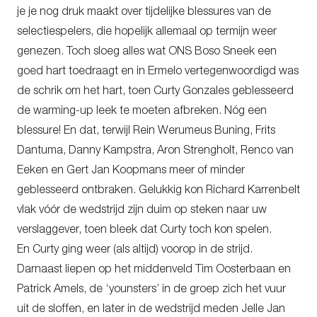
je je nog druk maakt over tijdelijke blessures van de
selectiespelers, die hopelijk allemaal op termijn weer
genezen. Toch sloeg alles wat ONS Boso Sneek een
goed hart toedraagt en in Ermelo vertegenwoordigd was
de schrik om het hart, toen Curty Gonzales geblesseerd
de warming-up leek te moeten afbreken. Nóg een
blessure! En dat, terwijl Rein Werumeus Buning, Frits
Dantuma, Danny Kampstra, Aron Strengholt, Renco van
Eeken en Gert Jan Koopmans meer of minder
geblesseerd ontbraken. Gelukkig kon Richard Karrenbelt
vlak vóór de wedstrijd zijn duim op steken naar uw
verslaggever, toen bleek dat Curty toch kon spelen.
En Curty ging weer (als altijd) voorop in de strijd.
Darnaast liepen op het middenveld Tim Oosterbaan en
Patrick Amels, de ‘younsters’ in de groep zich het vuur
uit de sloffen, en later in de wedstrijd meden Jelle Jan