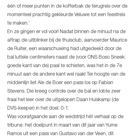
één of meer punten in de kofferbak de terugreis over de
momenteel prachtig gekleurde Veluwe tot een feestreis
te maken.’
En ze gíngen er vol voor! Nadat binnen de minuut na de
aftrap de uitblinker bij de thuisclub, aanvoerder Maurice
de Ruiter, een waarschuwing had uitgedeeld door de
bal luttele centimeters naast de (voor ONS Boso Sneek:
goede kant van de) paal te schieten, was het in de 7e
minuut aan de andere kant wel raak! Ter hoogte van de
middenlijn liet Ale de Boer een pass los op Fabian
Stevens. Die kreeg controle over de bal en lobte zeer
fraai het leer over de uitgelopen Daan Huiskamp (de
DVS-keeper) in het doel: 0-1.
Was voorafgaande aan de wedstrijd hét verhaal op de
tribune: het doelpunt in maart van dit jaar van Yume
Ramos uit een pass van Gustavo van der Veen, dit