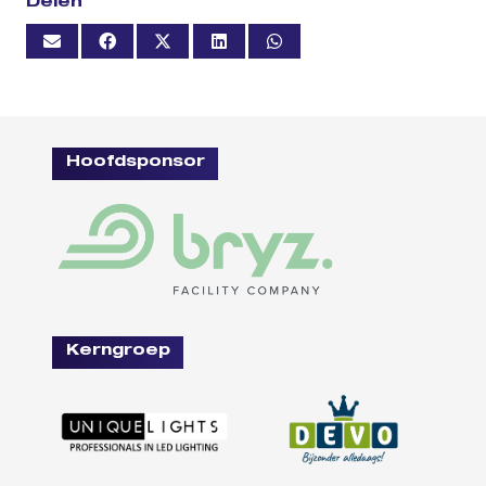
Delen
Hoofdsponsor
Kerngroep