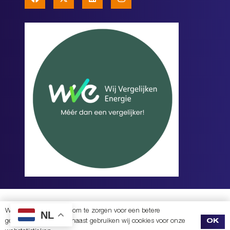
PRIVACYVERKLARING
|
REALISATIE EN BOUW
MOREKOP COMMUNICATIE
+
Wij gebruiken cookies om te zorgen voor een betere
NL
gebruikservaring. Daarnaast gebruiken wij cookies voor onze
OK
DIVITES WEBWERK