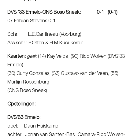
DVS ’33 Ermelo-ONS Boso Sneek: 0-1 (0-1)
07 Fabian Stevens 0-1
Schr.: L.E.Cantineau (Voorburg)
Ass.schr.: P.Otten & H.M.Kucukerbir
Kaarten:
geel:
(14) Kay Velda, (90) Rico Wolven (DVS’33
Ermelo)
(30) Curty Gonzales, (36) Gustavo van der Veen, (55)
Martijn Roosenburg
(ONS Boso Sneek)
Opstellingen:
DVS’33 Ermelo:
doel: Daan Huiskamp
achter: Jorran van Santen-Basil Camara-Rico Wolven-