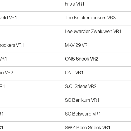
Frisia VR1
veld VR1
The Knickerbockers VR3
Leeuwarder Zwaluwen VR1
bockers VR1
MKV’29 VR1
VR1
ONS Sneek VR2
au VR2
ONT VR1
VR1
S.C. Stiens VR2
SC Berlikum VR1
R1
SC Bolsward VR1
R1
SWZ Boso Sneek VR1