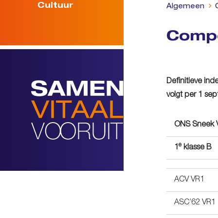
Cultuur
Algemeen
Compe
Definitieve in
volgt per 1 sep
ONS Sneek 
e
1
klasse B
ACV VR1
ASC’62 VR1