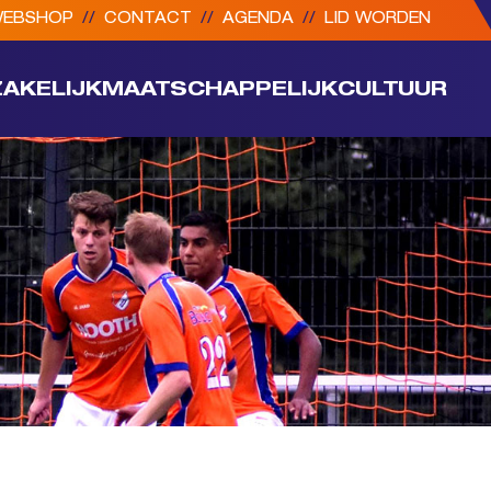
EBSHOP
//
CONTACT
//
AGENDA
//
LID WORDEN
ZAKELIJK
MAATSCHAPPELIJK
CULTUUR