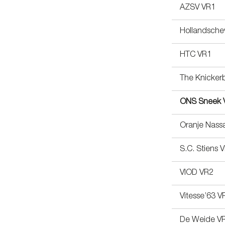
AZSV VR1
Hollandsche
HTC VR1
The Knicker
ONS Sneek 
Oranje Nass
S.C. Stiens 
VIOD VR2
Vitesse’63 V
De Weide V