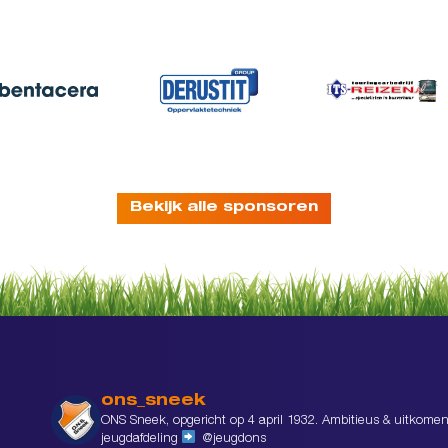
Bekijk alle sponsoren
ons_sneek
ONS Sneek, opgericht op 4 april 1932. Ambitieus & uitkomen
jeugdafdeling
@jeugdons