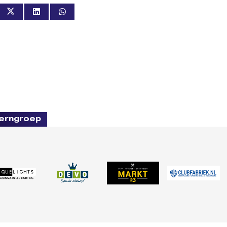
erngroep