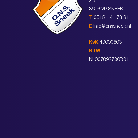
2D
8606 VP SNEEK
T
0515 – 41 73 91
E
info@onssneek.nl
KvK
40000603
BTW
NL007892780B01