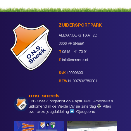
ZUIDERSPORTPARK
ALEXANDERSTRAAT 2D
8606 VP SNEEK
T
0515 – 41 73 91
E
info@onssneek.nl
KvK
40000603
BTW
NL007892780B01
ons_sneek
ONS Sneek, opgericht op 4 april 1932. Ambitieus &
uitkomend in de Vierde Divisie zaterdag
Alles
over onze jeugdafdeling
@jeugdons