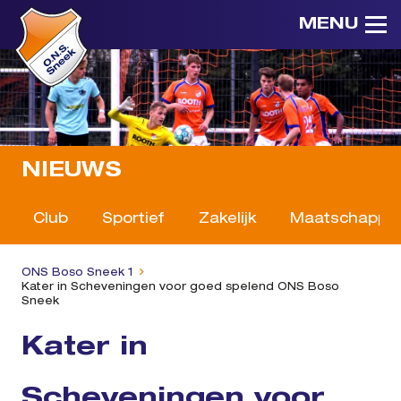
MENU
NIEUWS
Club
Sportief
Zakelijk
Maatschappeli
ONS Boso Sneek 1
Kater in Scheveningen voor goed spelend ONS Boso
Sneek
Kater in
Scheveningen voor