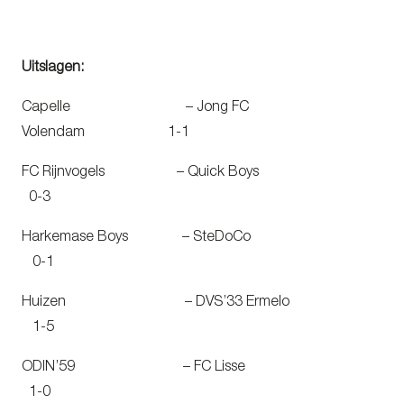
Uitslagen:
Capelle – Jong FC
Volendam 1-1
FC Rijnvogels – Quick Boys
0-3
Harkemase Boys – SteDoCo
0-1
Huizen – DVS’33 Ermelo
1-5
ODIN’59 – FC Lisse
1-0