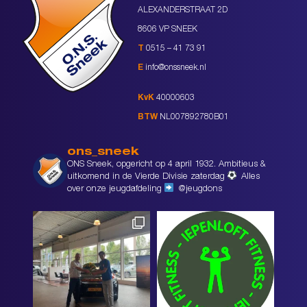
ALEXANDERSTRAAT 2D
8606 VP SNEEK
T
0515 – 41 73 91
E
info@onssneek.nl
KvK
40000603
BTW
NL007892780B01
ons_sneek
ONS Sneek, opgericht op 4 april 1932. Ambitieus &
uitkomend in de Vierde Divisie zaterdag
Alles
over onze jeugdafdeling
@jeugdons