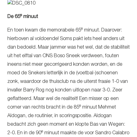
e
De 65
minuut
e
En toen kwam die memorabele 65
minuut. Daarover:
hierboven al voldoende! Soms pakt iets heel anders uit
dan bedoeld. Maar jammer was het wel, dat de stabiliteit
uit het elftal van ONS Boso Sneek verdween, fouten
ineens niet meer gecorrigeerd konden worden, en de
moed de Snekers letterlijk in de (voetbal-)schoenen
zonk, waardoor de thuisclub na de uiterst fraaie 1-0 van
invaller Barry Rog nog konden uitlopen naar 3-0. Zeer
geflatteerd. Maar wel de realiteit! Een misser op een
e
corner van rechts bracht in de 85
minuut Mehmet
Aldogan, de routinier, in scoringspositie. Aldogan
bedacht zich geen moment en klopte Bas van Wegen:
e
2-0. En in de 90
minuut maakte de voor Sandro Calabro