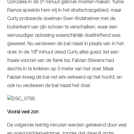
e
Gonzales in de 5
minuut gebruik moeten maken. Yume
Ramos speelde hem vrij in het strafschopgebied, maar
Curty probeerde doelman Sven Wolsheimer met de
buitenkant van zijn schoen te verschalken, waar een
eenvoudiger oplossing waarschijnlijk doeltreffend was
geweest. Nu verdween de bal náást in plaats van ín het
e
doel. In de 19
minuut deed Curty alles goed, liet een
fraaie voorzet van de flank los, Fabian Stevens had
slechts in te knikken op 5 meter van het doel. Maar
Fabian kreeg de bal net iets verkeerd op het hoofd, en
ook nu verdween de bal naast het doel.
Vooral veel zon
De volgende twintig minuten werden getekend door veel
en goed middenveldspel, zonder dat daaruit grote