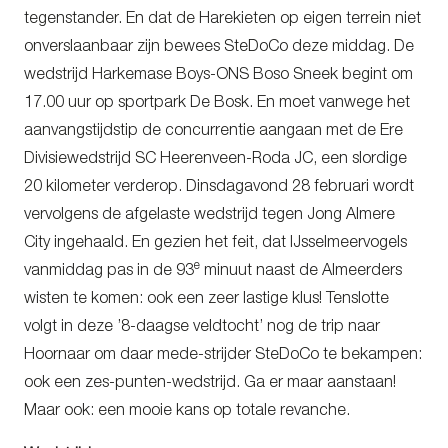
tegenstander. En dat de Harekieten op eigen terrein niet
onverslaanbaar zijn bewees SteDoCo deze middag. De
wedstrijd Harkemase Boys-ONS Boso Sneek begint om
17.00 uur op sportpark De Bosk. En moet vanwege het
aanvangstijdstip de concurrentie aangaan met de Ere
Divisiewedstrijd SC Heerenveen-Roda JC, een slordige
20 kilometer verderop. Dinsdagavond 28 februari wordt
vervolgens de afgelaste wedstrijd tegen Jong Almere
City ingehaald. En gezien het feit, dat IJsselmeervogels
e
vanmiddag pas in de 93
minuut naast de Almeerders
wisten te komen: ook een zeer lastige klus! Tenslotte
volgt in deze ’8-daagse veldtocht’ nog de trip naar
Hoornaar om daar mede-strijder SteDoCo te bekampen:
ook een zes-punten-wedstrijd. Ga er maar aanstaan!
Maar ook: een mooie kans op totale revanche.