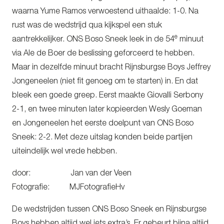
waarna Yume Ramos verwoestend uithaalde: 1-0. Na
rust was de wedstrijd qua kijkspel een stuk
e
aantrekkelijker. ONS Boso Sneek leek in de 54
minuut
via Ale de Boer de beslissing geforceerd te hebben.
Maar in dezelfde minuut bracht Rijnsburgse Boys Jeffrey
Jongeneelen (niet fit genoeg om te starten) in. En dat
bleek een goede greep. Eerst maakte Giovalli Serbony
2-1, en twee minuten later kopieerden Wesly Goeman
en Jongeneelen het eerste doelpunt van ONS Boso
Sneek: 2-2. Met deze uitslag konden beide partijen
uiteindelijk wel vrede hebben.
door: Jan van der Veen
Fotografie: MJFotografieHv
De wedstrijden tussen ONS Boso Sneek en Rijnsburgse
Boys hebben altijd wel iets extra’s. Er gebeurt bijna altijd