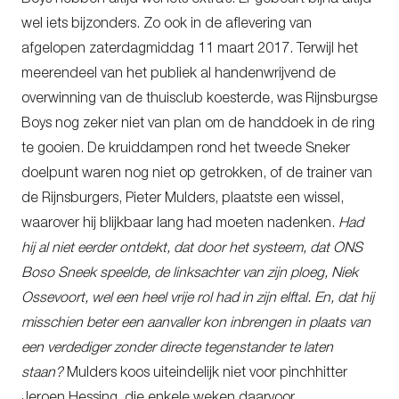
wel iets bijzonders. Zo ook in de aflevering van
afgelopen zaterdagmiddag 11 maart 2017. Terwijl het
meerendeel van het publiek al handenwrijvend de
overwinning van de thuisclub koesterde, was Rijnsburgse
Boys nog zeker niet van plan om de handdoek in de ring
te gooien. De kruiddampen rond het tweede Sneker
doelpunt waren nog niet op getrokken, of de trainer van
de Rijnsburgers, Pieter Mulders, plaatste een wissel,
waarover hij blijkbaar lang had moeten nadenken.
Had
hij al niet eerder ontdekt, dat door het systeem, dat ONS
Boso Sneek speelde, de linksachter van zijn ploeg, Niek
Ossevoort, wel een heel vrije rol had in zijn elftal. En, dat hij
misschien beter een aanvaller kon inbrengen in plaats van
een verdediger zonder directe tegenstander te laten
staan?
Mulders koos uiteindelijk niet voor pinchhitter
Jeroen Hessing, die enkele weken daarvoor