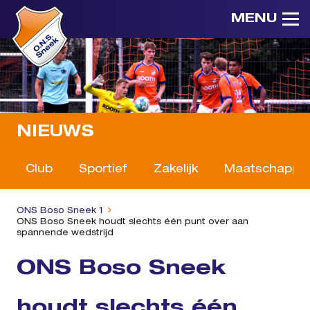
MENU
NIEUWS
Club
Sportief
Zakelijk
Maatschappeli
ONS Boso Sneek 1
ONS Boso Sneek houdt slechts één punt over aan
spannende wedstrijd
ONS Boso Sneek
houdt slechts één