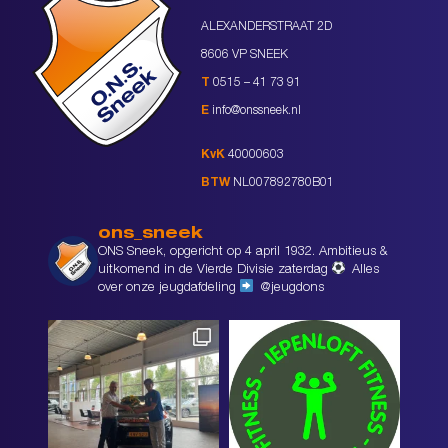
ALEXANDERSTRAAT 2D
8606 VP SNEEK
T
0515 – 41 73 91
E
info@onssneek.nl
KvK
40000603
BTW
NL007892780B01
ons_sneek
ONS Sneek, opgericht op 4 april 1932. Ambitieus &
uitkomend in de Vierde Divisie zaterdag
Alles
over onze jeugdafdeling
@jeugdons