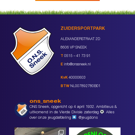
ZUIDERSPORTPARK
ALEXANDERSTRAAT 2D
8606 VP SNEEK
T
0515 – 41 73 91
E
info@onssneek.nl
KvK
40000603
BTW
NL007892780B01
ons_sneek
ONS Sneek, opgericht op 4 april 1932. Ambitieus &
uitkomend in de Vierde Divisie zaterdag
Alles
over onze jeugdafdeling
@jeugdons