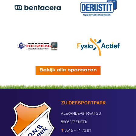
Bekijk alle sponsoren
ZUIDERSPORTPARK
ALEXANDERSTRAAT 2D
8606 VP SNEEK
T
0515 – 41 73 91