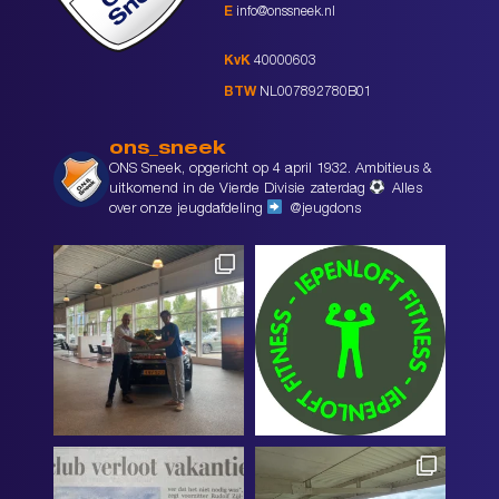
E
info@onssneek.nl
KvK
40000603
BTW
NL007892780B01
ons_sneek
ONS Sneek, opgericht op 4 april 1932. Ambitieus &
uitkomend in de Vierde Divisie zaterdag
Alles
over onze jeugdafdeling
@jeugdons