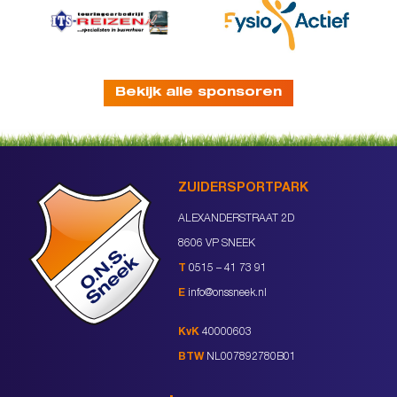
Bekijk alle sponsoren
ZUIDERSPORTPARK
ALEXANDERSTRAAT 2D
8606 VP SNEEK
T
0515 – 41 73 91
E
info@onssneek.nl
KvK
40000603
BTW
NL007892780B01