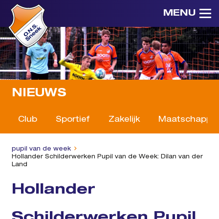
MENU
NIEUWS
Club
Sportief
Zakelijk
Maatschappeli
pupil van de week
Hollander Schilderwerken Pupil van de Week: Dilan van der
Land
Hollander
Schilderwerken Pupil