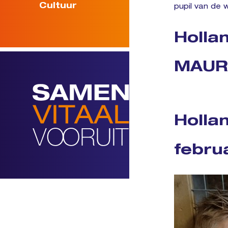
Cultuur
pupil van de 
Holla
MAUR
Holla
febru