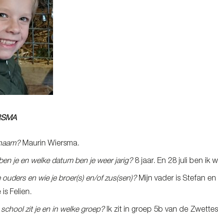
RSMA
 naam?
Maurin Wiersma.
en je en welke datum ben je weer jarig?
8 jaar. En 28 juli ben ik w
e ouders en wie je broer(s) en/of zus(sen)?
Mijn vader is Stefan en
 is Felien.
school zit je en in welke groep?
Ik zit in groep 5b van de Zwette