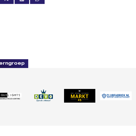
erngroep