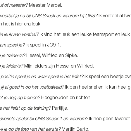
juf of meester?
Meester Marcel.
voetbal je nu bij ONS Sneek en waarom bij ONS?
Ik voetbal al tw
n het is hier erg leuk.
 je leuk aan voetbal?
Ik vind het leuk een leuke teamsport en leu
eam speel je?
Ik speel in JO9-1.
jn je trainer/s?
Hessel, Wilfried en Sipke.
jn je leider/s?
Mijn leiders zijn Hessel en Wilfried.
ositie speel je en waar speel je het liefst?
Ik speel een beetje over
jij al goed in op het voetbalveld?
Ik ben heel snel en ik kan heel
t je nog op trainen?
Hooghouden en richten.
 het liefst op de training?
Partijtje.
e favoriete speler bij ONS Sneek 1 en waarom?
Ik heb geen favoriet
il je op de foto van het eerste?
Martijn Barto.