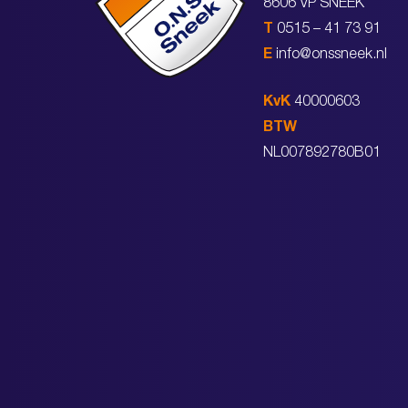
8606 VP SNEEK
T
0515 – 41 73 91
E
info@onssneek.nl
KvK
40000603
BTW
NL007892780B01