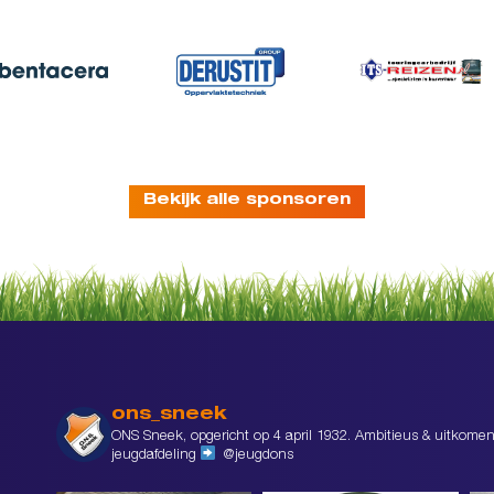
Bekijk alle sponsoren
ons_sneek
ONS Sneek, opgericht op 4 april 1932. Ambitieus & uitkomen
jeugdafdeling
@jeugdons