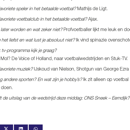
favoriete speler in het betaalde voetbal?
Mathijs de Ligt.
favoriete voetbalclub in het betaalde voetbal?
Ajax.
e later worden en wat zeker niet?
Profvoetballer lijkt me leuk en do
 het liefst en wat lust je absoluut niet?
Ik vind spinazie ovenschotel
 tv-programma kijk je graag?
 Mol? De Voice of Holland, naar voetbalwedstrijden en Stuk-TV.
 favoriete muziek?
IJskoud van Nielson, Shotgun van George Ezra 
og andere sporten?
En wat zijn je hobby’s?
Ik zit alleen op voetba
s doen.
 de uitslag van de wedstrijd deze middag: ONS Sneek – Eemdijk?