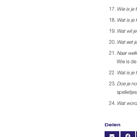
Wie is je 
Wat is je 
Wat wil j
Wat eet je
Naar welk
Wie is de
Wat is je
Doe je n
spelletje
Wat wordt
Delen