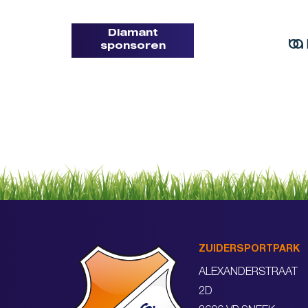
Diamant
sponsoren
ZUIDERSPORTPARK
ALEXANDERSTRAAT
2D