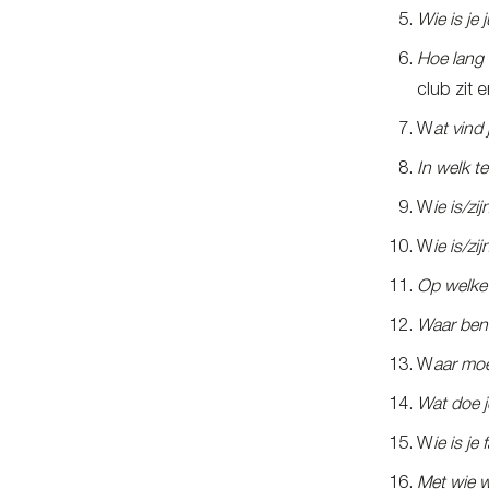
Wie is je 
Hoe lang 
club zit e
W
at vind
In welk t
W
ie is/zi
W
ie is/zi
Op welke p
Waar ben 
W
aar moe
Wat doe je
W
ie is j
Met wie w