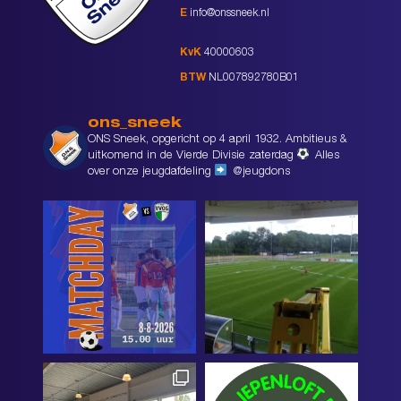
E
info@onssneek.nl
KvK
40000603
BTW
NL007892780B01
ons_sneek
ONS Sneek, opgericht op 4 april 1932. Ambitieus &
uitkomend in de Vierde Divisie zaterdag
Alles
over onze jeugdafdeling
@jeugdons