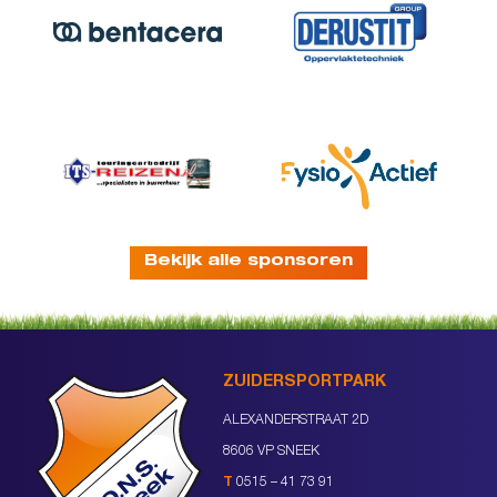
Bekijk alle sponsoren
ZUIDERSPORTPARK
ALEXANDERSTRAAT 2D
8606 VP SNEEK
T
0515 – 41 73 91