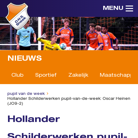
MENU
NIEUWS
Club
Sportief
Zakelijk
Maatschappeli
pupil van de week
Hollander Schilderwerken pupil-van-de-week: Oscar Heinen
(JO9-2)
Hollander
Schilderwerken pupil-