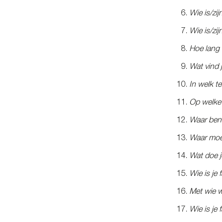
Wie is/zij
Wie is/zij
Hoe lang 
Wat vind 
In welk t
Op welke p
Waar ben 
Waar moet
Wat doe je
Wie is je
Met wie w
Wie is je 