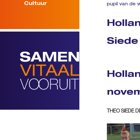
Cultuur
pupil van de 
Holla
Siede
Holla
novem
THEO SIEDE D