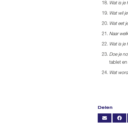
Wat is je 
Wat wil j
Wat eet je
Naar welk
Wat is je
Doe je no
tablet en
Wat wordt
Delen