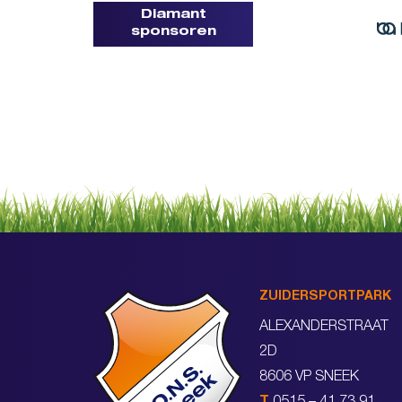
Diamant
sponsoren
ZUIDERSPORTPARK
ALEXANDERSTRAAT
2D
8606 VP SNEEK