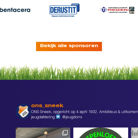
Bekijk alle sponsoren
ons_sneek
ONS Sneek, opgericht op 4 april 1932. Ambitieus & uitkomen
jeugdafdeling
@jeugdons