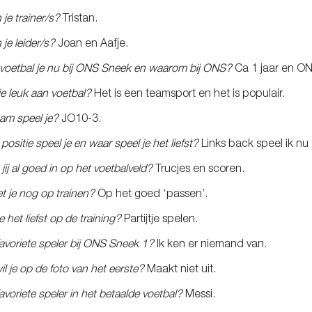
n je trainer/s?
Tristan.
n je leider/s?
Joan en Aafje.
voetbal je nu bij ONS Sneek en waarom bij ONS?
Ca 1 jaar en ONS
je leuk aan voetbal?
Het is een teamsport en het is populair.
eam speel je?
JO10-3.
ositie speel je en waar speel je het liefst?
Links back speel ik nu e
jij al goed in op het voetbalveld?
Trucjes en scoren.
 je nog op trainen?
Op het goed ‘passen’.
 het liefst op de training?
Partijtje spelen.
 favoriete speler bij ONS Sneek 1?
Ik ken er niemand van.
il je op de foto van het eerste?
Maakt niet uit.
favoriete speler in het betaalde voetbal?
Messi.