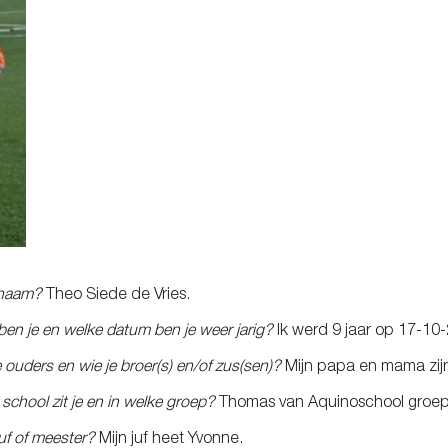
 naam?
Theo Siede de Vries.
en je en welke datum ben je weer jarig?
Ik werd 9 jaar op 17-10
e ouders en wie je broer(s) en/of zus(sen)?
Mijn papa en mama zijn 
school zit je en in welke groep?
Thomas van Aquinoschool groep
juf of meester?
Mijn juf heet Yvonne.