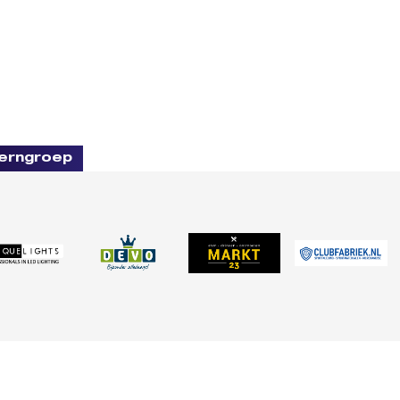
erngroep