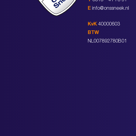
T
0515 – 41 73 91
E
info@onssneek.nl
KvK
40000603
BTW
NL007892780B01