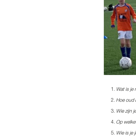
Wat is je
Hoe oud b
Wie zijn j
Op welke 
Wie is je 