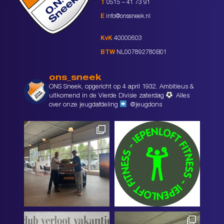
T
0515 – 41 73 91
E
info@onssneek.nl
KvK
40000603
BTW
NL007892780B01
ons_sneek
ONS Sneek, opgericht op 4 april 1932. Ambitieus &
uitkomend in de Vierde Divisie zaterdag
Alles
over onze jeugdafdeling
@jeugdons