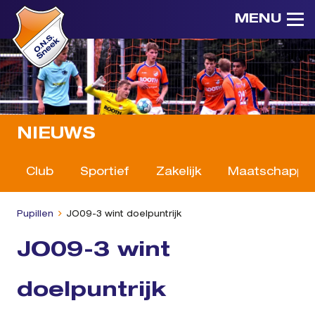
MENU
NIEUWS
Club
Sportief
Zakelijk
Maatschappeli
Pupillen
JO09-3 wint doelpuntrijk
JO09-3 wint
doelpuntrijk