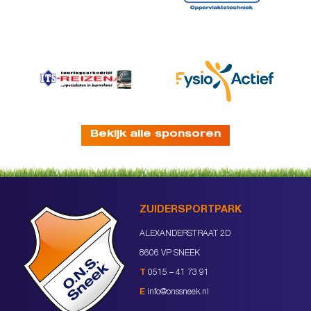
Bekijk alle sponsoren
ZUIDERSPORTPARK
ALEXANDERSTRAAT 2D
8606 VP SNEEK
T
0515 – 41 73 91
E
info@onssneek.nl