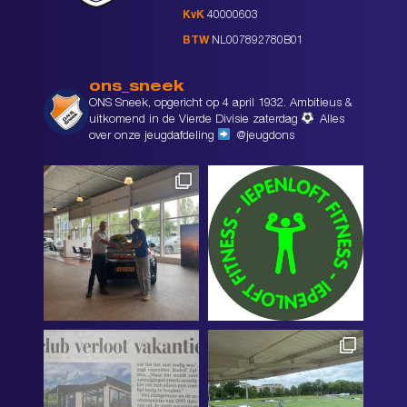
KvK
40000603
BTW
NL007892780B01
ons_sneek
ONS Sneek, opgericht op 4 april 1932. Ambitieus &
uitkomend in de Vierde Divisie zaterdag
Alles
over onze jeugdafdeling
@jeugdons