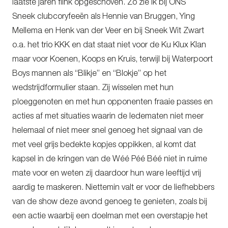
laatste jaren flink opgeschoven. Zo zie ik bij ONS
Sneek clubcoryfeeën als Hennie van Bruggen, Ying
Mellema en Henk van der Veer en bij Sneek Wit Zwart
o.a. het trio KKK en dat staat niet voor de Ku Klux Klan
maar voor Koenen, Koops en Kruis, terwijl bij Waterpoort
Boys mannen als “Blikje” en “Blokje” op het
wedstrijdformulier staan. Zij wisselen met hun
ploeggenoten en met hun opponenten fraaie passes en
acties af met situaties waarin de ledematen niet meer
helemaal of niet meer snel genoeg het signaal van de
met veel grijs bedekte kopjes oppikken, al komt dat
kapsel in de kringen van de Wéé Péé Béé niet in ruime
mate voor en weten zij daardoor hun ware leeftijd vrij
aardig te maskeren. Niettemin valt er voor de liefhebbers
van de show deze avond genoeg te genieten, zoals bij
een actie waarbij een doelman met een overstapje het