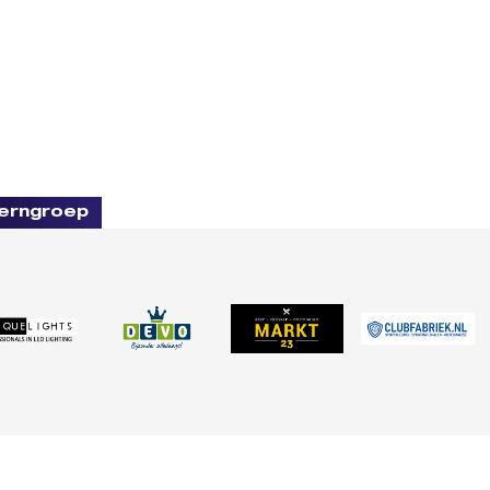
erngroep