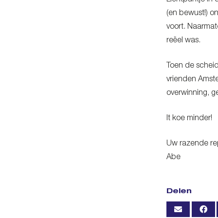
Lichtpuntje in 
(en bewust!) 
voort. Naarmat
reëel was.
Toen de scheid
vrienden Amste
overwinning, g
It koe minder!
Uw razende rep
Abe
Delen