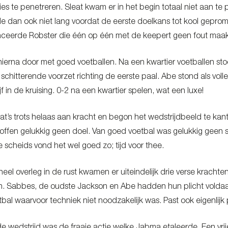
ies te penetreren. Sleat kwam er in het begin totaal niet aan t
e dan ook niet lang voordat de eerste doelkans tot kool geprom
nceerde Robster die één op één met de keepert geen fout maak
hierna door met goed voetballen. Na een kwartier voetballen s
chitterende voorzet richting de eerste paal. Abe stond als voll
tijf in de kruising. 0-2 na een kwartier spelen, wat een luxe!
at’s trots helaas aan kracht en begon het wedstrijdbeeld te kan
 troffen gelukkig geen doel. Van goed voetbal was gelukkig geen 
 scheids vond het wel goed zo; tijd voor thee.
eel overleg in de rust kwamen er uiteindelijk drie verse krach
ken. Sabbes, de oudste Jackson en Abe hadden hun plicht voldaa
bal waarvoor techniek niet noodzakelijk was. Past ook eigenlijk 