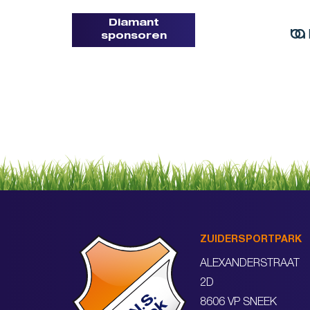
Diamant
sponsoren
ZUIDERSPORTPARK
ALEXANDERSTRAAT
2D
8606 VP SNEEK