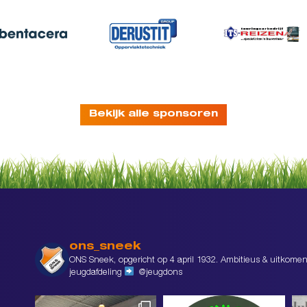
Bekijk alle sponsoren
ons_sneek
ONS Sneek, opgericht op 4 april 1932. Ambitieus & uitkomen
jeugdafdeling
@jeugdons