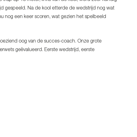
e trap op 18 meter, links van de kool, werd zeer kundig
ijd gespeeld. Na de kool etterde de wedstrijd nog wat
u nog een keer scoren, wat gezien het spelbeeld
t toeziend oog van de succes-coach. Onze grote
rwets geëvalueerd. Eerste wedstrijd, eerste