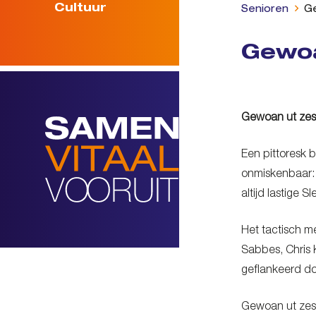
Cultuur
Senioren
Ge
Gewoa
Gewoan ut zes
Een pittoresk 
onmiskenbaar:
altijd lastige
Het tactisch m
Sabbes, Chris 
geflankeerd do
Gewoan ut zesd