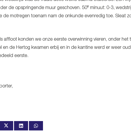
de wedstrijd was de fraaie actie welke Jabma etaleerde. Een vrij
e
onder de opspringende muur geschoven. 50
minuut: 0-3, wedstr
e de motregen toenam nam de onkunde evenredig toe. Sleat zo
s affloot konden we onze eerste overwinning vieren, onder he
l en de Hertog kwamen erbij en in de kantine werd er weer oude
edeeld eerste.
orter,