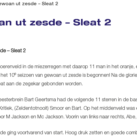
woan ut zesde – Sleat 2
n ut zesde – Sleat 2
de – Sleat 2
boerenveld in de miezerregen met daarop 11 man in het oranje, 
e
 het 10
seizoen van gewoan ut zesde is begonnen! Na de glori
 Sleat aan de zegekar gebonden worden.
eesterbrein Bart Geertsma had de volgende 11 sterren in de ba
Kritiek, (Zeldentotnooit) Smoor en Bart. Op het middenveld was 
or M Jackson en Mc Jackson. Voorin van links naar rechts, Abe, 
e ging voortvarend van start. Hoog druk zetten en goede combi