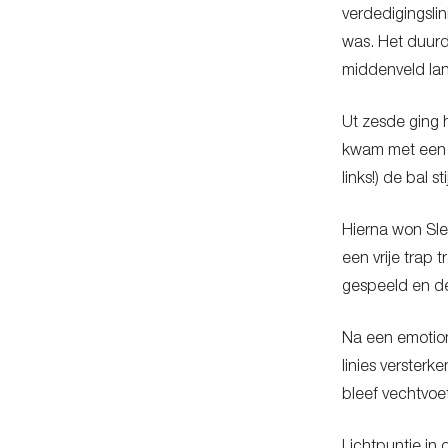
verdedigingslin
was. Het duurd
middenveld la
Ut zesde ging 
kwam met een s
links!) de bal s
Hierna won Sle
een vrije trap
gespeeld en de
Na een emotion
linies verster
bleef vechtvoet