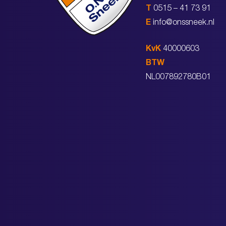
T
0515 – 41 73 91
E
info@onssneek.nl
KvK
40000603
BTW
NL007892780B01