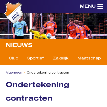
MENU
NIEUWS
Club
Sportief
Zakelijk
Maatschappeli
Algemeen
Ondertekening contracten
Ondertekening
contracten