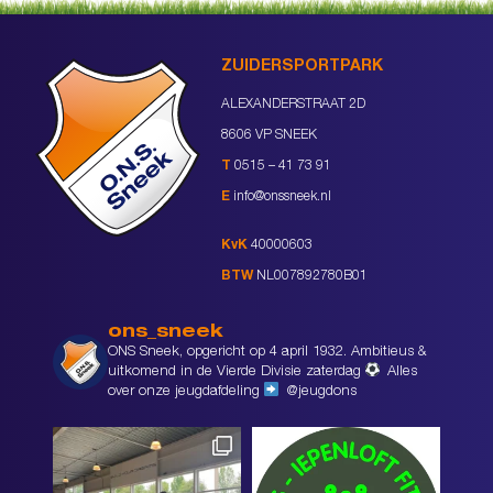
ZUIDERSPORTPARK
ALEXANDERSTRAAT 2D
8606 VP SNEEK
T
0515 – 41 73 91
E
info@onssneek.nl
KvK
40000603
BTW
NL007892780B01
ons_sneek
ONS Sneek, opgericht op 4 april 1932. Ambitieus &
uitkomend in de Vierde Divisie zaterdag
Alles
over onze jeugdafdeling
@jeugdons