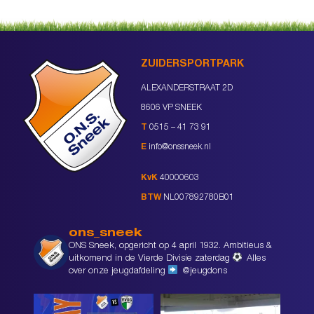
ZUIDERSPORTPARK
ALEXANDERSTRAAT 2D
8606 VP SNEEK
T
0515 – 41 73 91
E
info@onssneek.nl
KvK
40000603
BTW
NL007892780B01
ons_sneek
ONS Sneek, opgericht op 4 april 1932. Ambitieus &
uitkomend in de Vierde Divisie zaterdag
Alles
over onze jeugdafdeling
@jeugdons