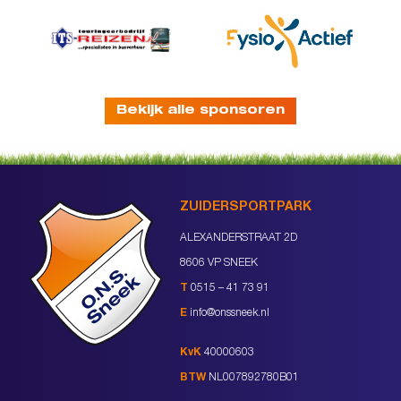
Bekijk alle sponsoren
ZUIDERSPORTPARK
ALEXANDERSTRAAT 2D
8606 VP SNEEK
T
0515 – 41 73 91
E
info@onssneek.nl
KvK
40000603
BTW
NL007892780B01