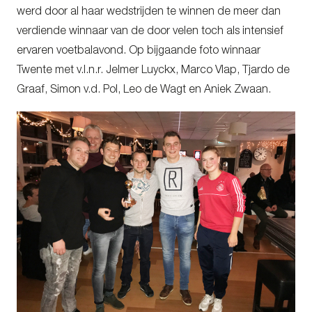
werd door al haar wedstrijden te winnen de meer dan
verdiende winnaar van de door velen toch als intensief
ervaren voetbalavond. Op bijgaande foto winnaar
Twente met v.l.n.r. Jelmer Luyckx, Marco Vlap, Tjardo de
Graaf, Simon v.d. Pol, Leo de Wagt en Aniek Zwaan.