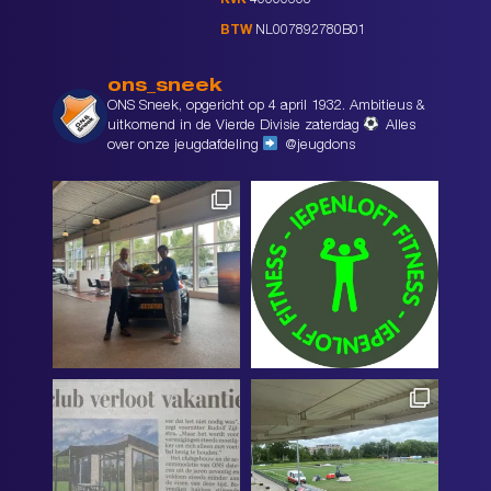
KvK
40000603
BTW
NL007892780B01
ons_sneek
ONS Sneek, opgericht op 4 april 1932. Ambitieus &
uitkomend in de Vierde Divisie zaterdag
Alles
over onze jeugdafdeling
@jeugdons