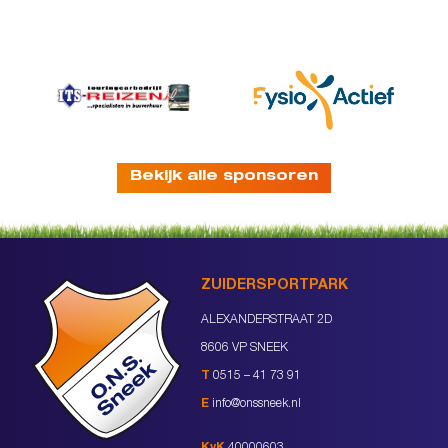
Bekijk alle sponsoren
ZUIDERSPORTPARK
ALEXANDERSTRAAT 2D
8606 VP SNEEK
T
0515 – 41 73 91
E
info@onssneek.nl