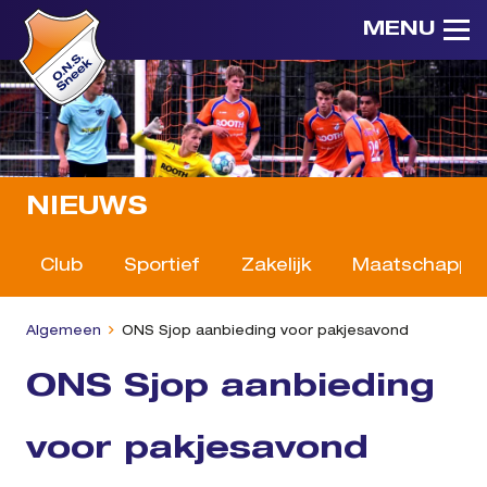
MENU
NIEUWS
Club
Sportief
Zakelijk
Maatschappeli
Algemeen
ONS Sjop aanbieding voor pakjesavond
ONS Sjop aanbieding
voor pakjesavond