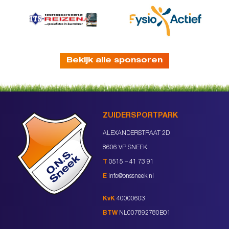
Bekijk alle sponsoren
ZUIDERSPORTPARK
ALEXANDERSTRAAT 2D
8606 VP SNEEK
T
0515 – 41 73 91
E
info@onssneek.nl
KvK
40000603
BTW
NL007892780B01