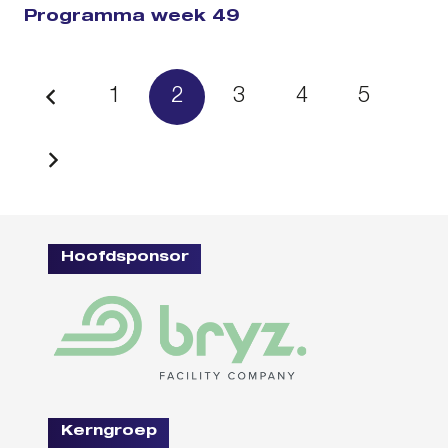
Programma week 49
1
2
3
4
5
Hoofdsponsor
Kerngroep