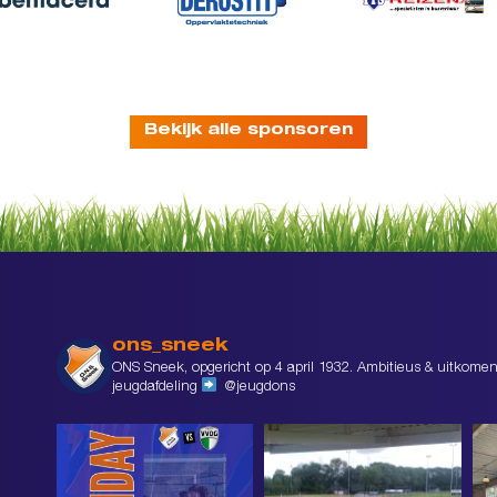
Bekijk alle sponsoren
ons_sneek
ONS Sneek, opgericht op 4 april 1932. Ambitieus & uitkomen
jeugdafdeling
@jeugdons