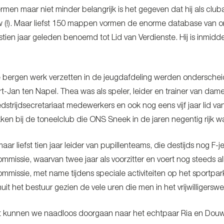
men maar niet minder belangrijk is het gegeven dat hij als cluba
 (!). Maar liefst 150 mappen vormen de enorme database van onz
tien jaar geleden benoemd tot Lid van Verdienste. Hij is inmidde
 bergen werk verzetten in de jeugdafdeling werden onderschei
t-Jan ten Napel. Thea was als speler, leider en trainer van dame
dstrijdsecretariaat medewerkers en ook nog eens vijf jaar lid v
ken bij de toneelclub die ONS Sneek in de jaren negentig rijk w
ar liefst tien jaar leider van pupillenteams, die destijds nog F-
missie, waarvan twee jaar als voorzitter en voert nog steeds all
mmissie, met name tijdens speciale activiteiten op het sportpar
it het bestuur gezien de vele uren die men in het vrijwilligerswe
t kunnen we naadloos doorgaan naar het echtpaar Ria en Douwe 