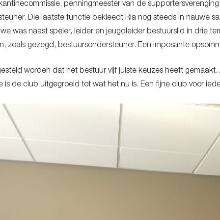
d kantinecommissie, penningmeester van de supportersverenging,
teuner. Die laatste functie bekleedt Ria nog steeds in nauwe s
e was naast speler, leider en jeugdleider bestuurslid in drie ter
n, zoals gezegd, bestuursondersteuner. Een imposante opsomm
esteld worden dat het bestuur vijf juiste keuzes heeft gemaakt. 
e is de club uitgegroeid tot wat het nu is. Een fijne club voor i