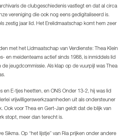
rchivaris de clubgeschiedenis vastlegt en dat al circa
e vereniging die ook nog eens gedigitaliseerd is.
ls zestig jaar lid. Het Erelidmaatschap komt hem zeer
den met het Lidmaatschap van Verdienste: Thea Klein
s- en meidenteams actief sinds 1988, is inmiddels lid
an de jeugdcommissie. Als klap op de vuurpijl was Thea
as.
jes en E-tjes heetten, en ONS Onder 13-2, hij was lid
erlei vrijwilligerswerkzaamheden uit als ondersteuner
k. Ook voor Thea en Gert-Jan geldt dat de blijk van
rk stopt, meer dan terecht is.
Sikma. Op “het lijstje” van Ria prijken onder andere