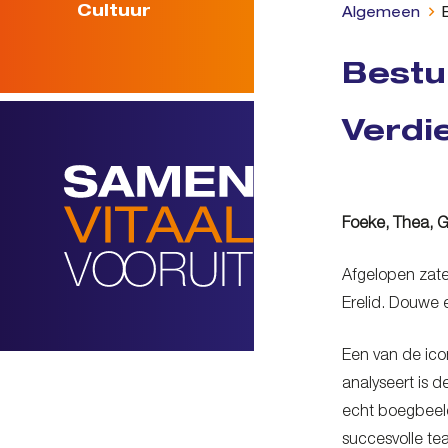
Cultuur
Algemeen
Bestu
Verdi
Foeke, Thea, 
Afgelopen zate
Erelid. Douwe 
Een van de icon
analyseert is 
echt boegbeeld
succesvolle te