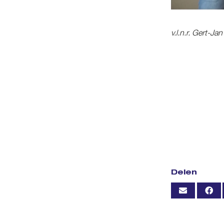
v.l.n.r. Gert-J
Delen