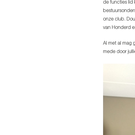
de functies li
bestuursonders
onze club. Douw
van Honderd e
Al met al mag g
mede door julli