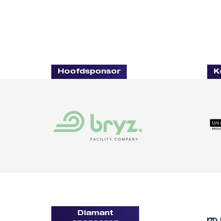
Hoofdsponsor
K
Diamant