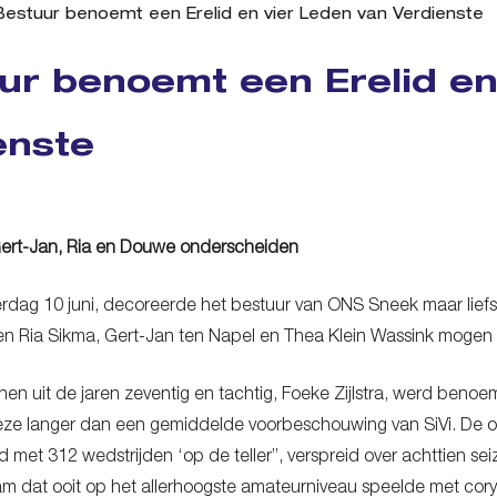
Bestuur benoemt een Erelid en vier Leden van Verdienste
ur benoemt een Erelid en
enste
Gert-Jan, Ria en Douwe onderscheiden
rdag 10 juni, decoreerde het bestuur van ONS Sneek maar liefst v
en Ria Sikma, Gert-Jan ten Napel en Thea Klein Wassink mogen 
en uit de jaren zeventig en tachtig, Foeke Zijlstra, werd benoemd
deze langer dan een gemiddelde voorbeschouwing van SiVi. De 
 met 312 wedstrijden ‘op de teller”, verspreid over achttien s
am dat ooit op het allerhoogste amateurniveau speelde met co