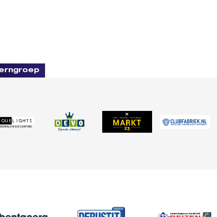
erngroep