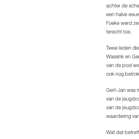
achter de scher
een halve eeuw
Foeke werd zes
terecht toe.
Twee leden die
Wassink en Ger
van de pool we
ook nog betrok
Gert-Jan was ma
van de jeugdcom
van de jeugdco
waardering vanu
Wat dat betref