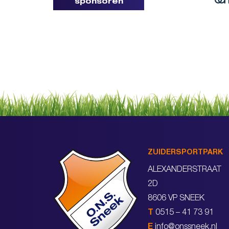
sponsoren
ZUIDERSPORTPARK
ALEXANDERSTRAAT
2D
8606 VP SNEEK
T
0515 – 41 73 91
E
info@onssneek.nl