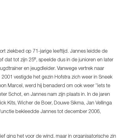
rt ziekbed op 71-jarige leeftijd. Jannes leidde de
e
f dat tot zijn 25
, speelde dus in de junioren en later
eugdtrainer en jeugdleider. Vanwege vertrek naar
n 2001 vestigde het gezin Hofstra zich weer in Sneek
n zoon Marcel, werd hij benaderd om ook weer ”iets te
ter Schot, en Jannes nam zijn plaats in. In de jaren
ick Kits, Wicher de Boer, Douwe Sikma, Jan Vellinga
e functie bekleedde Jannes tot december 2006,
ef ging het voor de wind, maar in organisatorische zin