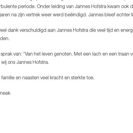
rbulente periode. Onder leiding van Jannes Hofstra kwam ook 
jaren na zijn vertrek weer werd beëindigd. Jannes bleef echter li
el dank verschuldigd aan Jannes Hofstra die veel tijd en energi
jden.
 sprak van: “Van het leven genoten. Met een lach en een traan v
 wij ons Jannes Hofstra.
amilie en naasten veel kracht en sterkte toe.
Sneek