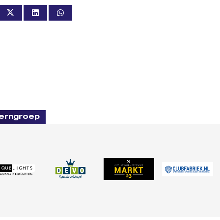
erngroep