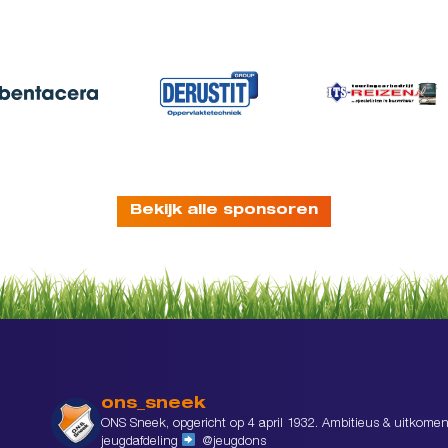
Bekijk alle sponsoren
ons_sneek
ONS Sneek, opgericht op 4 april 1932. Ambitieus & uitkomen
jeugdafdeling
@jeugdons