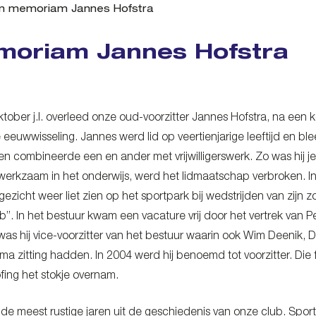
In memoriam Jannes Hofstra
moriam Jannes Hofstra
ober j.l. overleed onze oud-voorzitter Jannes Hofstra, na een ko
 eeuwwisseling. Jannes werd lid op veertienjarige leeftijd en blee
 en combineerde een en ander met vrijwilligerswerk. Zo was hij j
s werkzaam in het onderwijs, werd het lidmaatschap verbroken. I
n gezicht weer liet zien op het sportpark bij wedstrijden van zij
b”. In het bestuur kwam een vacature vrij door het vertrek van Pe
as hij vice-voorzitter van het bestuur waarin ook Wim Deenik, D
ma zitting hadden. In 2004 werd hij benoemd tot voorzitter. Di
ing het stokje overnam.
de meest rustige jaren uit de geschiedenis van onze club. Sporti