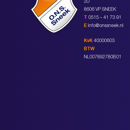
2D
8606 VP SNEEK
T
0515 – 41 73 91
E
info@onssneek.nl
KvK
40000603
BTW
NL007892780B01