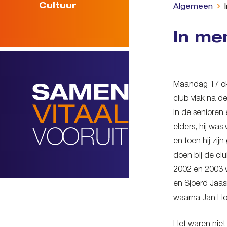
Cultuur
Algemeen
In me
Maandag 17 okt
club vlak na de
in de senioren
elders, hij wa
en toen hij zij
doen bij de clu
2002 en 2003 w
en Sjoerd Jaas
waarna Jan Hof
Het waren niet 