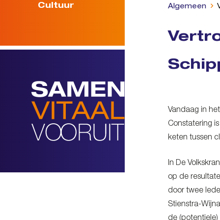
Cultuur
Algemeen
Vertr
Schip
Vandaag in het
Constatering i
keten tussen cl
In De Volkskra
op de resultat
door twee lede
Stienstra-Wijna
de (potentiel