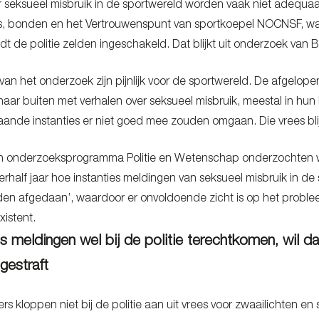
 seksueel misbruik in de sportwereld worden vaak niet adequaat
ubs, bonden en het Vertrouwenspunt van sportkoepel NOCNSF, 
t de politie zelden ingeschakeld. Dat blijkt uit onderzoek van 
van het onderzoek zijn pijnlijk voor de sportwereld. De afgelo
naar buiten met verhalen over seksueel misbruik, meestal in hun
aande instanties er niet goed mee zouden omgaan. Die vrees bli
an onderzoeksprogramma Politie en Wetenschap onderzochten w
rhalf jaar hoe instanties meldingen van seksueel misbruik in d
den afgedaan’, waardoor er onvoldoende zicht is op het problee
xistent.
s meldingen wel bij de politie terechtkomen, wil da
gestraft
s kloppen niet bij de politie aan uit vrees voor zwaailichten en