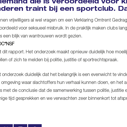
t iemand die is veroordeeld voor 
nderen traint bij een sportclub. D
nen vrijwilligers al wel vragen om een Verklaring Omtrent Gedr
 veroordeeld voor seksueel misbruik. In de praktijk maken clubs lan
 een blijk van wantrouwen wordt gezien.
NOC*NSF
et dit rapport. Het onderzoek maakt opnieuw duidelijk hoe moeili
llen of zich te melden bij politie, justitie of sportrechtspraak.
 onderzoek duidelijk dat het belangrijk is een evenwicht te vin
 omgeving waar slachtoffers hun verhaal kunnen doen, en het a
s met de conclusie dat de samenwerking tussen politie, justitie 
nige tijd gesprekken en we verwachten zeer binnenkort tot afsp