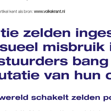
tikel kent als bron:
www.volkskrant.nl
itie zelden inge
sueel misbruik 
stuurders bang
utatie van hun 
wereld schakelt zelden pol