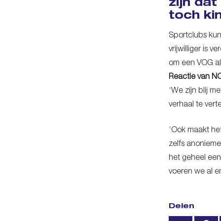
zijn da
toch ki
Sportclubs kun
vrijwilliger is
om een VOG als
Reactie van 
‘We zijn blij m
verhaal te verte
‘Ook maakt het
zelfs anonieme
het geheel een
voeren we al e
Delen