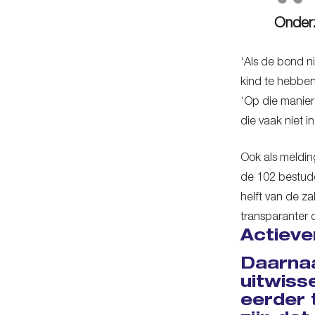
Onder
‘Als de bond n
kind te hebben
‘Op die manier
die vaak niet 
Ook als melding
de 102 bestude
helft van de z
transparanter ov
Actieve
Daarnaa
uitwiss
eerder 