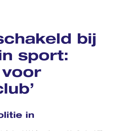
schakeld bij
in sport:
 voor
club’
itie in