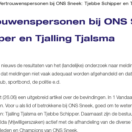
Vertrouwenspersonen bij ONS Sneek: Tjebbe Schipper en Tj
ouwenspersonen bij ONS 
per en Tjalling Tjalsma
 nieuws de resultaten van het (landelijke) onderzoek naar meldi
s dat meldingen niet vaak adequaat worden afgehandeld en dat de
ub, sportbond, de politie e.d.
nt (26.06) een uitgebreid artikel over de bevindingen. In 1 Van
en. Voor u als lid of betrokkene bij ONS Sneek, goed om te wete
n: Tjalling Tjalsma en Tjebbe Schipper. Daarnaast zijn de bestu
lda (Vrijwilligerszaken) actief met de afhandeling van de divers
e) leden en Champions van ONS Sneek.