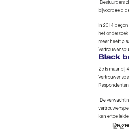
‘Bestuurders z
bijvoorbeeld d
In 2014 begon 
het onderzoek 
meer heeft pla
Vertrouwenspun
Black b
Zo is maar bij
Vertrouwensper
Respondenten i
‘De verwachtin
vertrouwensper
kan ertoe leide
De zed