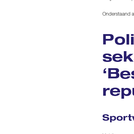
Onderstaand ar
Pol
sek
‘Be
rep
Sport