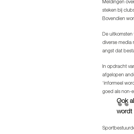
Meldingen over
steken bij cl
Bovendien word
De uitkomsten 
diverse media 
angst dat best
In opdracht v
afgelopen ande
‘informeel wor
goed als non-e
Ook al
wordt 
Sportbestuurder