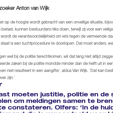
zoeker Anton van Wijk
iet op de hoogte wordt gebracht van een onveilige situatie, bi
 betast, kunnen bestuurders niks doen, terwijl zij voor een veil
 wordt de verantwoordelijkheid om iets tegen de vermeende dader 
in staat is een tuchtprocedure te doorlopen. Dat moet anders, 
en wel bij de politie terechtkomen, wil dat lang niet altijd zeg
erde zaken bij de politie mondde minder dan de helft uit in e
aken niet resulteert in een aangifte’, aldus Van Wijk. ‘Dat kan
er zijn.’
r
st moeten justitie, politie en de 
elen om meldingen samen te breng
te constateren. Olfers: ‘In de hui