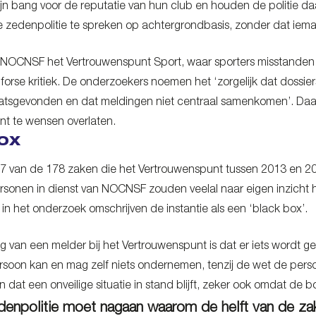
ijn bang voor de reputatie van hun club en houden de politie da
e zedenpolitie te spreken op achtergrondbasis, zonder dat iem
NOCNSF het Vertrouwenspunt Sport, waar sporters misstanden k
forse kritiek. De onderzoekers noemen het ‘zorgelijk dat dossi
atsgevonden en dat meldingen niet centraal samenkomen’. Daar
t te wensen overlaten.
ox
 47 van de 178 zaken die het Vertrouwenspunt tussen 2013 en 
sonen in dienst van NOCNSF zouden veelal naar eigen inzicht h
n het onderzoek omschrijven de instantie als een ‘black box’.
g van een melder bij het Vertrouwenspunt is dat er iets wordt g
soon kan en mag zelf niets ondernemen, tenzij de wet de persoon
n dat een onveilige situatie in stand blijft, zeker ook omdat de 
enpolitie moet nagaan waarom de helft van de zaken