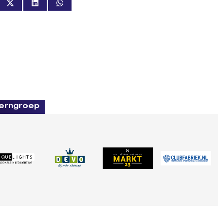
erngroep