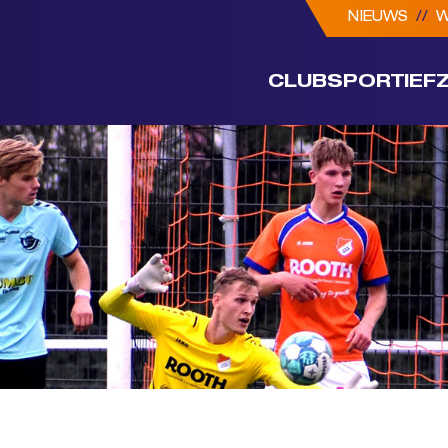
NIEUWS
//
W
CLUB
SPORTIEF