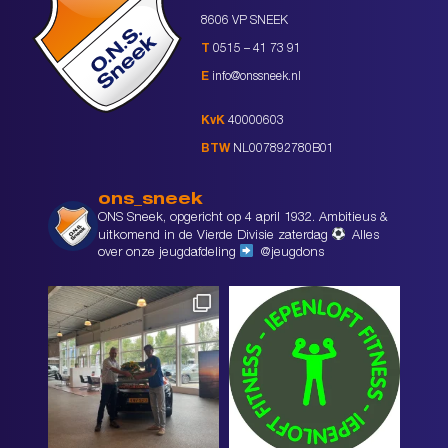
8606 VP SNEEK
T
0515 – 41 73 91
E
info@onssneek.nl
KvK
40000603
BTW
NL007892780B01
ons_sneek
ONS Sneek, opgericht op 4 april 1932. Ambitieus &
uitkomend in de Vierde Divisie zaterdag
Alles
over onze jeugdafdeling
@jeugdons