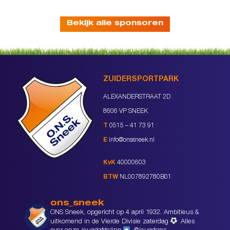
Bekijk alle sponsoren
ZUIDERSPORTPARK
ALEXANDERSTRAAT 2D
8606 VP SNEEK
T
0515 – 41 73 91
E
info@onssneek.nl
KvK
40000603
BTW
NL007892780B01
ons_sneek
ONS Sneek, opgericht op 4 april 1932. Ambitieus &
uitkomend in de Vierde Divisie zaterdag
Alles