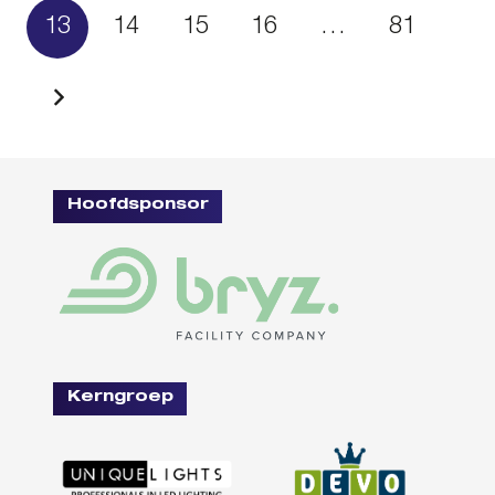
13
14
15
16
…
81
Hoofdsponsor
Kerngroep