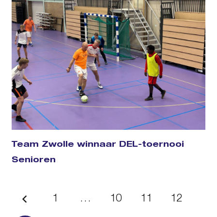
Team Zwolle winnaar DEL-toernooi
Senioren
1
…
10
11
12