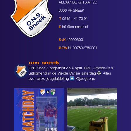
ALEXANDERSTRAAT 2D
8606 VP SNEEK
T
0515 – 41 73 91
E
info@onssneek.nl
KvK
40000603
BTW
NL007892780B01
ons_sneek
ONS Sneek, opgericht op 4 april 1932. Ambitieus &
uitkomend in de Vierde Divisie zaterdag
Alles
over onze jeugdafdeling
@jeugdons