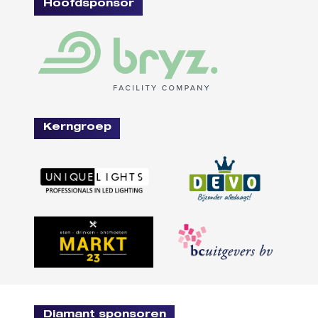
Hoofdsponsor
Kerngroep
Diamant sponsoren