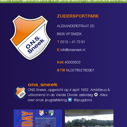
ZUIDERSPORTPARK
ALEXANDERSTRAAT 2D
8606 VP SNEEK
T
0515 – 41 73 91
E
info@onssneek.nl
KvK
40000603
BTW
NL007892780B01
ons_sneek
ONS Sneek, opgericht op 4 april 1932. Ambitieus &
uitkomend in de Vierde Divisie zaterdag
Alles
over onze jeugdafdeling
@jeugdons